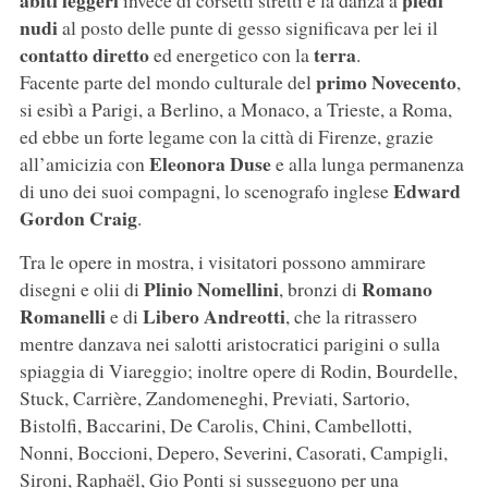
abiti leggeri
piedi
invece di corsetti stretti e la danza a
nudi
al posto delle punte di gesso significava per lei il
contatto diretto
terra
ed energetico con la
.
primo Novecento
Facente parte del mondo culturale del
,
si esibì a Parigi, a Berlino, a Monaco, a Trieste, a Roma,
ed ebbe un forte legame con la città di Firenze, grazie
Eleonora Duse
all’amicizia con
e alla lunga permanenza
Edward
di uno dei suoi compagni, lo scenografo inglese
Gordon Craig
.
Tra le opere in mostra, i visitatori possono ammirare
Plinio Nomellini
Romano
disegni e olii di
, bronzi di
Romanelli
Libero Andreotti
e di
, che la ritrassero
mentre danzava nei salotti aristocratici parigini o sulla
spiaggia di Viareggio; inoltre opere di Rodin, Bourdelle,
Stuck, Carrière, Zandomeneghi, Previati, Sartorio,
Bistolfi, Baccarini, De Carolis, Chini, Cambellotti,
Nonni, Boccioni, Depero, Severini, Casorati, Campigli,
Sironi, Raphaël, Gio Ponti si susseguono per una