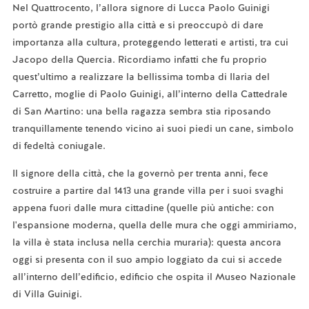
Nel Quattrocento, l’allora signore di Lucca Paolo Guinigi
portò grande prestigio alla città e si preoccupò di dare
importanza alla cultura, proteggendo letterati e artisti, tra cui
Jacopo della Quercia. Ricordiamo infatti che fu proprio
quest’ultimo a realizzare la bellissima tomba di Ilaria del
Carretto, moglie di Paolo Guinigi, all’interno della Cattedrale
di San Martino: una bella ragazza sembra stia riposando
tranquillamente tenendo vicino ai suoi piedi un cane, simbolo
di fedeltà coniugale.
Il signore della città, che la governò per trenta anni, fece
costruire a partire dal 1413 una grande villa per i suoi svaghi
appena fuori dalle mura cittadine (quelle più antiche: con
l'espansione moderna, quella delle mura che oggi ammiriamo,
la villa è stata inclusa nella cerchia muraria): questa ancora
oggi si presenta con il suo ampio loggiato da cui si accede
all’interno dell’edificio, edificio che ospita il Museo Nazionale
di Villa Guinigi.