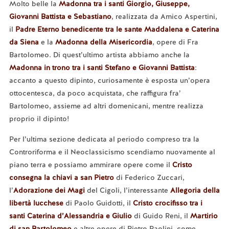
Molto belle la
Madonna tra i santi Giorgio, Giuseppe,
Giovanni Battista e Sebastiano
, realizzata da Amico Aspertini,
il
Padre Eterno benedicente tra le sante Maddalena e Caterina
da Siena
e la
Madonna della Misericordia
, opere di Fra
Bartolomeo. Di quest’ultimo artista abbiamo anche la
Madonna in trono tra i santi Stefano e Giovanni Battista
:
accanto a questo dipinto, curiosamente è esposta un’opera
ottocentesca, da poco acquistata, che raffigura fra’
Bartolomeo, assieme ad altri domenicani, mentre realizza
proprio il dipinto!
Per l’ultima sezione dedicata al periodo compreso tra la
Controriforma e il Neoclassicismo scendiamo nuovamente al
piano terra e possiamo ammirare opere come il
Cristo
consegna la chiavi a san Pietro
di Federico Zuccari,
l’
Adorazione dei Magi
del Cigoli, l’interessante
Allegoria della
libertà lucchese
di Paolo Guidotti, il
Cristo crocifisso tra i
santi Caterina d’Alessandria e Giulio
di Guido Reni, il
Martirio
di san Bartolomeo
e altre opere di Pietro Paolini, come