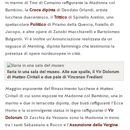
in marmo di Tino di Camaino raffigurante la Madonna col
Bambino, la
Croce dipinta
di Deodato Orlandi, artista
lucchese duecentesco, il
Trittico
di Spinello Aretino, uno
spettacolare
Polittico
di Priamo della Quercia, fratello di
Jacopo, e altre opere di Zanobi Macchiavelli e Bartolomeo
Bulgarini. Vi è inoltre un’Annunciazione realizzata da un
seguace di Memling, dipinto fiammingo che testimonia la
presenza di opere nordeuropee in città.
Ilaria in una sala del museo. Alle sue spalle, il Vir Dolorum
di Matteo Civitali e due pale di Vincenzo Frediani
Maggior esponente del Rinascimento lucchese è Matteo
Civitali di cui sono esposte tre Madonne col Bambino, una in
marmo e due in terracotta dipinta, due busti raffiguranti l’Ecce
Homo e la sconvolgente statua in legno raffigurante il
Vir
Dolorum
. Di Zacchia da Vezzano sono la Madonna in trono
tra i santi Sebastiano e Rocco e l’
Assunzione della Vergine
.