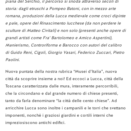
piana del Serchio, il percorso si snoda attraverso secoli di
storia: dagli etruschi a Pompeo Batoni, con in mezzo arte
romana, produzioni della Lucca medievale come croci dipinte
e pale, opere del Rinascimento lucchese (da non perdere le
sculture di Matteo Civitali) e non solo (presenti anche opere di
grandi artisti come Fra' Bartolomeo e Amico Aspertini),
Manierismo, Controriforma e Barocco con autori del calibro
di Guido Reni, Cigoli, Giorgio Vasari, Federico Zuccari, Pietro
Paolini.
Nuova puntata della nostra rubrica “Musei d’Italia”, nuova
città da scoprire insieme a noi! Ed eccoci a Lucca, città della
Toscana caratterizzata dalle mura, interamente percorribili,
che la circondano e dal grande numero di chiese presenti,
tanto da farla denominare “la città delle cento chiese”. Ad
arricchire Lucca sono inoltre i campanili e le torri che svettano
imponenti, nonché i graziosi giardini e cortili interni che
impreziosiscono antichi edifici.