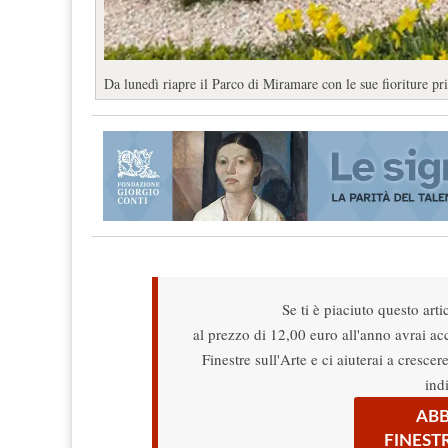
Da lunedì riapre il Parco di Miramare con le sue fioriture pr
Se ti è piaciuto questo arti
al prezzo di 12,00 euro all'anno avrai acce
Finestre sull'Arte e ci aiuterai a cresce
ind
ABB
FINEST