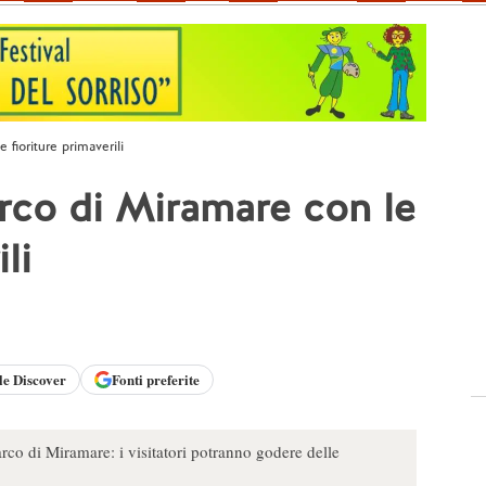
 fioriture primaverili
arco di Miramare con le
li
le
Discover
Fonti preferite
arco di Miramare: i visitatori potranno godere delle