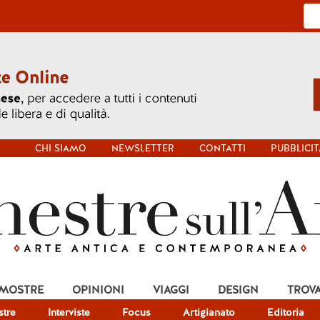
CHI SIAMO
NEWSLETTER
CONTATTI
PUBBLICIT
 MOSTRE
OPINIONI
VIAGGI
DESIGN
TROV
tre
Interviste
Focus
Artigianato
Editoria