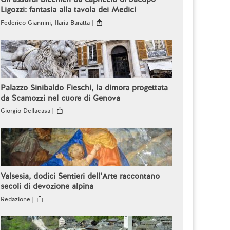
Ligozzi: fantasia alla tavola dei Medici
Federico Giannini, Ilaria Baratta |
Palazzo Sinibaldo Fieschi, la dimora progettata
da Scamozzi nel cuore di Genova
Giorgio Dellacasa |
Valsesia, dodici Sentieri dell’Arte raccontano
secoli di devozione alpina
Redazione |