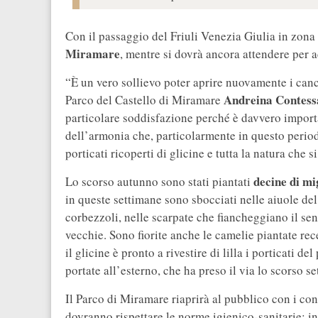
Con il passaggio del Friuli Venezia Giulia in zona
Miramare
, mentre si dovrà ancora attendere per 
“È un vero sollievo poter aprire nuovamente i cance
Andreina Contess
Parco del Castello di Miramare
particolare soddisfazione perché è davvero importa
dell’armonia che, particolarmente in questo periodo,
porticati ricoperti di glicine e tutta la natura che s
decine di mig
Lo scorso autunno sono stati piantati
in queste settimane sono sbocciati nelle aiuole del 
corbezzoli, nelle scarpate che fiancheggiano il sent
vecchie. Sono fiorite anche le camelie piantate re
il glicine è pronto a rivestire di lilla i porticati de
portate all’esterno, che ha preso il via lo scorso s
Il Parco di Miramare riaprirà al pubblico con i consu
dovranno rispettare le norme igienico-sanitarie: 