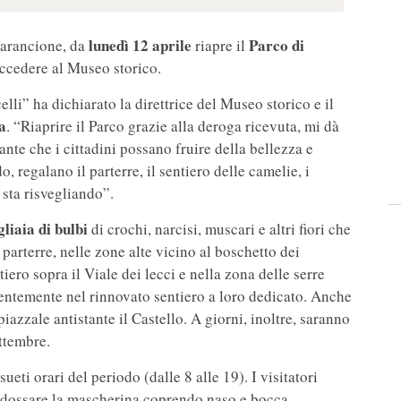
lunedì 12 aprile
Parco di
 arancione, da
riapre il
accedere al Museo storico.
lli” ha dichiarato la direttrice del Museo storico e il
a
. “Riaprire il Parco grazie alla deroga ricevuta, mi dà
nte che i cittadini possano fruire della bellezza e
 regalano il parterre, il sentiero delle camelie, i
i sta risvegliando”.
liaia di bulbi
di crochi, narcisi, muscari e altri fiori che
parterre, nelle zone alte vicino al boschetto dei
iero sopra il Viale dei lecci e nella zona delle serre
centemente nel rinnovato sentiero a loro dedicato. Anche
l piazzale antistante il Castello. A giorni, inoltre, saranno
ettembre.
eti orari del periodo (dalle 8 alle 19). I visitatori
indossare la mascherina coprendo naso e bocca,