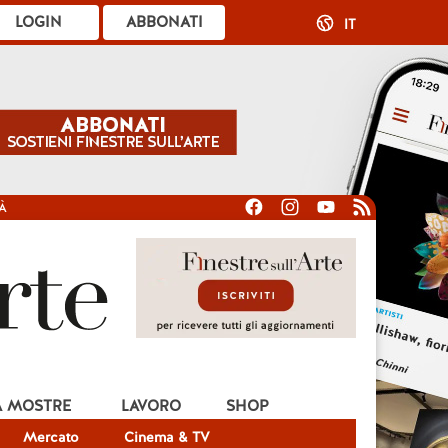
LOGIN
ABBONATI
IT
À
A MOSTRE
LAVORO
SHOP
Mercato
Cinema & TV