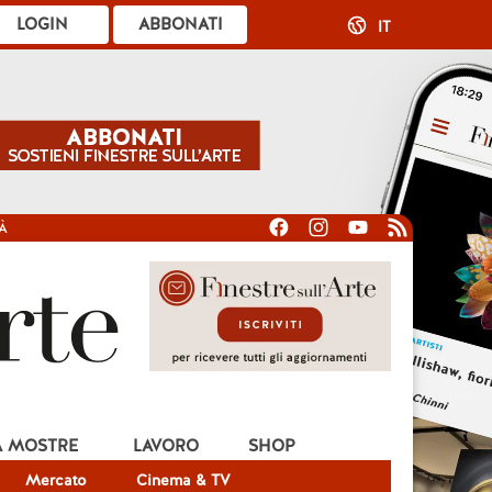
LOGIN
ABBONATI
IT
À
A MOSTRE
LAVORO
SHOP
Mercato
Cinema & TV