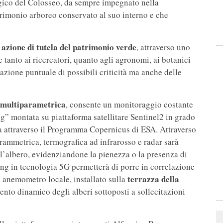
ogico del Colosseo, da sempre impegnato nella
trimonio arboreo conservato al suo interno e che
azione di tutela del patrimonio verde
, attraverso uno
 tanto ai ricercatori, quanto agli agronomi, ai botanici
vazione puntuale di possibili criticità ma anche delle
e multiparametrica
, consente un monitoraggio costante
” montata su piattaforma satellitare Sentinel2 in grado
lla attraverso il Programma Copernicus di ESA. Attraverso
ammetrica, termografica ad infrarosso e radar sarà
ll’albero, evidenziandone la pienezza o la presenza di
ing in tecnologia 5G permetterà di porre in correlazione
terrazza della
 anemometro locale, installato sulla
nto dinamico degli alberi sottoposti a sollecitazioni