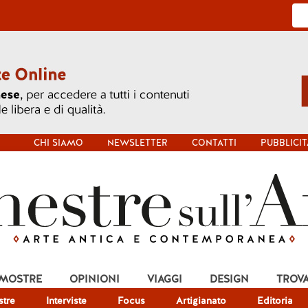
CHI SIAMO
NEWSLETTER
CONTATTI
PUBBLICIT
 MOSTRE
OPINIONI
VIAGGI
DESIGN
TROV
tre
Interviste
Focus
Artigianato
Editoria