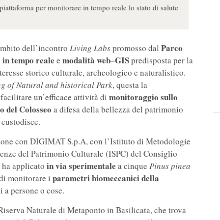
iattaforma per monitorare in tempo reale lo stato di salute
Parco
’ambito dell’incontro
Living Labs
promosso dal
 in tempo reale
modalità web‒GIS
e
predisposta per la
teresse storico culturale, archeologico e naturalistico.
g of Natural and historical Park
, questa la
monitoraggio sullo
acilitare un’efficace attività di
o del Colosseo
a difesa della bellezza del patrimonio
 custodisce.
zione con DIGIMAT S.p.A, con l’Istituto di Metodologie
ienze del Patrimonio Culturale (ISPC) del Consiglio
in via sperimentale
, ha applicato
a cinque
Pinus pinea
parametri biomeccanici della
di monitorare i
i a persone o cose.
Riserva Naturale di Metaponto in Basilicata, che trova