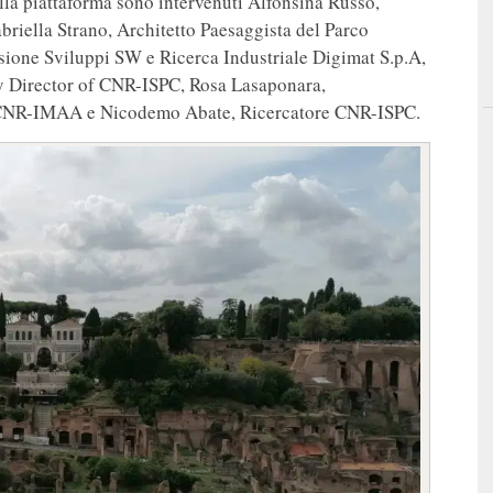
lla piattaforma sono intervenuti Alfonsina Russo,
briella Strano, Architetto Paesaggista del Parco
ione Sviluppi SW e Ricerca Industriale Digimat S.p.A,
y Director of CNR-ISPC, Rosa Lasaponara,
l CNR-IMAA e Nicodemo Abate, Ricercatore CNR-ISPC.