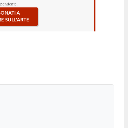
ipendente.
ONATI A
RE SULL'ARTE