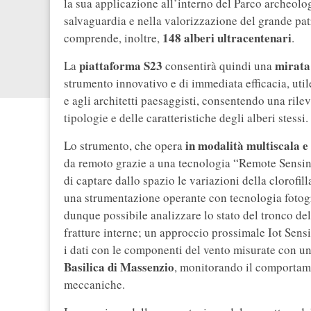
la sua applicazione all’interno del Parco archeol
salvaguardia e nella valorizzazione del grande pa
148 alberi ultracentenari
comprende, inoltre,
.
piattaforma S23
mirata 
La
consentirà quindi una
strumento innovativo e di immediata efficacia, utile
e agli architetti paesaggisti, consentendo una rile
tipologie e delle caratteristiche degli alberi stessi.
in modalità multiscala 
Lo strumento, che opera
da remoto grazie a una tecnologia “Remote Sensing
di captare dallo spazio le variazioni della clorofi
una strumentazione operante con tecnologia fotogr
dunque possibile analizzare lo stato del tronco de
fratture interne; un approccio prossimale Iot Sens
i dati con le componenti del vento misurate con un
Basilica di Massenzio
, monitorando il comportame
meccaniche.