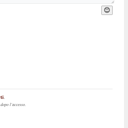
😊
ti
.
 dopo l’accesso.