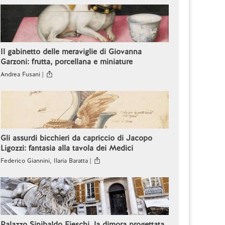
Il gabinetto delle meraviglie di Giovanna
Garzoni: frutta, porcellana e miniature
Andrea Fusani |
Gli assurdi bicchieri da capriccio di Jacopo
Ligozzi: fantasia alla tavola dei Medici
Federico Giannini, Ilaria Baratta |
Palazzo Sinibaldo Fieschi, la dimora progettata