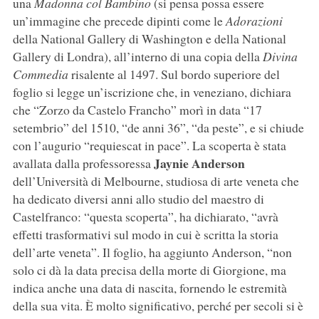
una
Madonna col Bambino
(si pensa possa essere
un’immagine che precede dipinti come le
Adorazioni
della National Gallery di Washington e della National
Gallery di Londra), all’interno di una copia della
Divina
Commedia
risalente al 1497. Sul bordo superiore del
foglio si legge un’iscrizione che, in veneziano, dichiara
che “Zorzo da Castelo Francho” morì in data “17
setembrio” del 1510, “de anni 36”, “da peste”, e si chiude
con l’augurio “requiescat in pace”. La scoperta è stata
Jaynie Anderson
avallata dalla professoressa
dell’Università di Melbourne, studiosa di arte veneta che
ha dedicato diversi anni allo studio del maestro di
Castelfranco: “questa scoperta”, ha dichiarato, “avrà
effetti trasformativi sul modo in cui è scritta la storia
dell’arte veneta”. Il foglio, ha aggiunto Anderson, “non
solo ci dà la data precisa della morte di Giorgione, ma
indica anche una data di nascita, fornendo le estremità
della sua vita. È molto significativo, perché per secoli si è