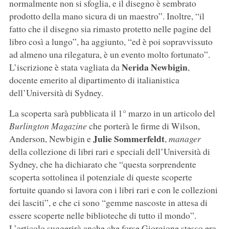
normalmente non si sfoglia, e il disegno è sembrato
prodotto della mano sicura di un maestro”. Inoltre, “il
fatto che il disegno sia rimasto protetto nelle pagine del
libro così a lungo”, ha aggiunto, “ed è poi sopravvissuto
ad almeno una rilegatura, è un evento molto fortunato”.
Nerida Newbigin
L’iscrizione è stata vagliata da
,
docente emerito al dipartimento di italianistica
dell’Università di Sydney.
La scoperta sarà pubblicata il 1° marzo in un articolo del
Burlington Magazine
che porterà le firme di Wilson,
Julie Sommerfeldt
Anderson, Newbigin e
,
manager
della collezione di libri rari e speciali dell’Università di
Sydney, che ha dichiarato che “questa sorprendente
scoperta sottolinea il potenziale di queste scoperte
fortuite quando si lavora con i libri rari e con le collezioni
dei lasciti”, e che ci sono “gemme nascoste in attesa di
essere scoperte nelle biblioteche di tutto il mondo”.
L’articolo suggerirà anche che forse Giorgione stesso era