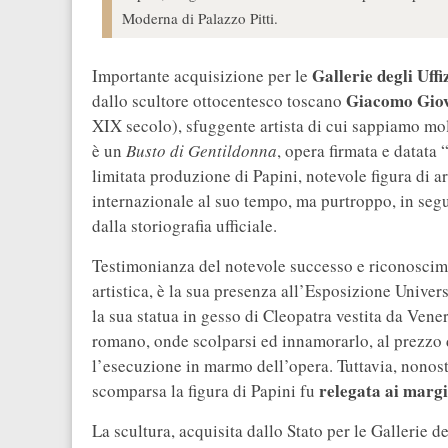
Moderna di Palazzo Pitti.
Gallerie degli Uffi
Importante acquisizione per le
Giacomo Giov
dallo scultore ottocentesco toscano
XIX secolo), sfuggente artista di cui sappiamo mol
è un
Busto di Gentildonna
, opera firmata e datata
limitata produzione di Papini, notevole figura di a
internazionale al suo tempo, ma purtroppo, in segu
dalla storiografia ufficiale.
Testimonianza del notevole successo e riconoscim
artistica, è la sua presenza all’Esposizione Univer
la sua statua in gesso di Cleopatra vestita da Vene
romano, onde scolparsi ed innamorarlo, al prezzo 
l’esecuzione in marmo dell’opera. Tuttavia, nonosta
relegata ai margin
scomparsa la figura di Papini fu
La scultura, acquisita dallo Stato per le Gallerie d