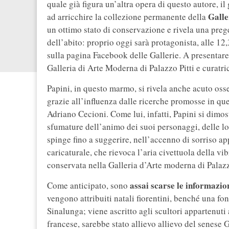
quale già figura un’altra opera di questo autore, il
Galle
ad arricchire la collezione permanente della
un ottimo stato di conservazione e rivela una preg
dell’abito: proprio oggi sarà protagonista, alle 12,
sulla pagina Facebook delle Gallerie. A presentare
Galleria di Arte Moderna di Palazzo Pitti e curatri
Papini, in questo marmo, si rivela anche acuto osse
grazie all’influenza dalle ricerche promosse in queg
Adriano Cecioni. Come lui, infatti, Papini si dimos
sfumature dell’animo dei suoi personaggi, delle lo
spinge fino a suggerire, nell’accenno di sorriso ap
caricaturale, che rievoca l’aria civettuola della vi
conservata nella Galleria d’Arte moderna di Palazz
assai scarse le informazio
Come anticipato, sono
vengono attribuiti natali fiorentini, benché una fo
Sinalunga; viene ascritto agli scultori appartenuti
francese, sarebbe stato allievo allievo del senese 