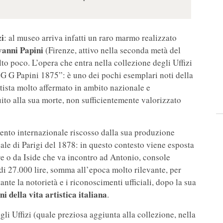
zi
: al museo arriva infatti un raro marmo realizzato
anni Papini
(Firenze, attivo nella seconda metà del
to poco. L’opera che entra nella collezione degli Uffizi
 “G G Papini 1875”: è uno dei pochi esemplari noti della
rtista molto affermato in ambito nazionale e
ito alla sua morte, non sufficientemente valorizzato
ento internazionale riscosso dalla sua produzione
sale di Parigi del 1878: in questo contesto viene esposta
re o da Iside che va incontro ad Antonio, console
di 27.000 lire, somma all’epoca molto rilevante, per
nte la notorietà e i riconoscimenti ufficiali, dopo la sua
i della vita artistica italiana
.
egli Uffizi (quale preziosa aggiunta alla collezione, nella