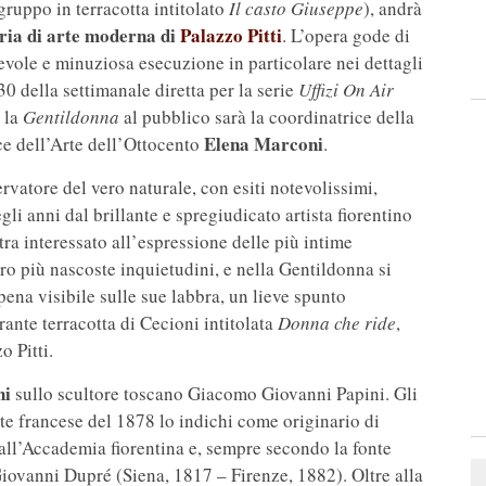
 gruppo in terracotta intitolato
Il casto Giuseppe
), andrà
ria di arte moderna di
Palazzo Pitti
. L’opera gode di
evole e minuziosa esecuzione in particolare nei dettagli
30 della settimanale diretta per la serie
Uffizi On Air
 la
Gentildonna
al pubblico sarà la coordinatrice della
Elena Marconi
ce dell’Arte dell’Ottocento
.
rvatore del vero naturale, con esiti notevolissimi,
li anni dal brillante e spregiudicato artista fiorentino
tra interessato all’espressione delle più intime
ro più nascoste inquietudini, e nella Gentildonna si
pena visibile sulle sue labbra, un lieve spunto
brante terracotta di Cecioni intitolata
Donna che ride
,
o Pitti.
ni
sullo scultore toscano Giacomo Giovanni Papini. Gli
nte francese del 1878 lo indichi come originario di
 all’Accademia fiorentina e, sempre secondo la fonte
Giovanni Dupré (Siena, 1817 – Firenze, 1882). Oltre alla