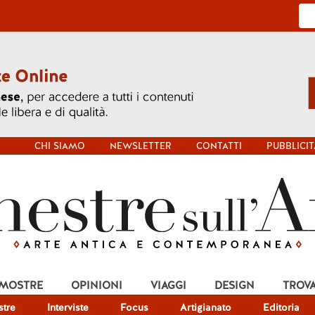
CHI SIAMO
NEWSLETTER
CONTATTI
PUBBLICIT
 MOSTRE
OPINIONI
VIAGGI
DESIGN
TROV
tre
Interviste
Focus
Artigianato
Editoria