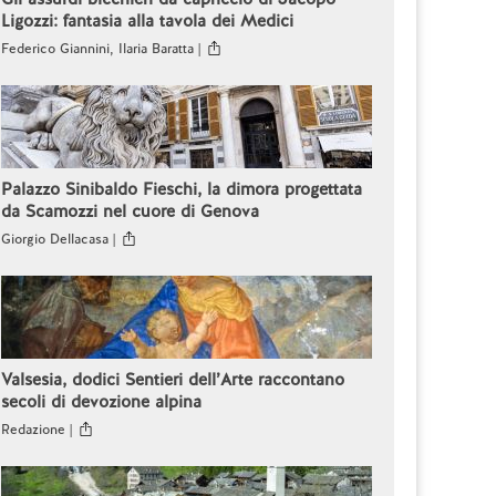
Ligozzi: fantasia alla tavola dei Medici
Federico Giannini, Ilaria Baratta |
Palazzo Sinibaldo Fieschi, la dimora progettata
da Scamozzi nel cuore di Genova
Giorgio Dellacasa |
Valsesia, dodici Sentieri dell’Arte raccontano
secoli di devozione alpina
Redazione |