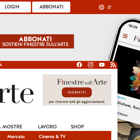
LOGIN
ABBONATI
IT
À
A MOSTRE
LAVORO
SHOP
Mercato
Cinema & TV