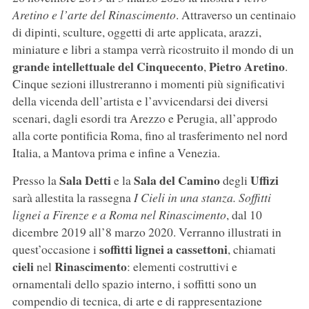
Aretino e l’arte del Rinascimento
. Attraverso un centinaio
di dipinti, sculture, oggetti di arte applicata, arazzi,
miniature e libri a stampa verrà ricostruito il mondo di un
grande intellettuale del Cinquecento
Pietro Aretino
,
.
Cinque sezioni illustreranno i momenti più significativi
della vicenda dell’artista e l’avvicendarsi dei diversi
scenari, dagli esordi tra Arezzo e Perugia, all’approdo
alla corte pontificia Roma, fino al trasferimento nel nord
Italia, a Mantova prima e infine a Venezia.
Sala Detti
Sala del Camino
Uffizi
Presso la
e la
degli
sarà allestita la rassegna
I Cieli in una stanza. Soffitti
lignei a Firenze e a Roma nel Rinascimento
, dal 10
dicembre 2019 all’8 marzo 2020. Verranno illustrati in
soffitti lignei a cassettoni
quest’occasione i
, chiamati
cieli
Rinascimento
nel
: elementi costruttivi e
ornamentali dello spazio interno, i soffitti sono un
compendio di tecnica, di arte e di rappresentazione