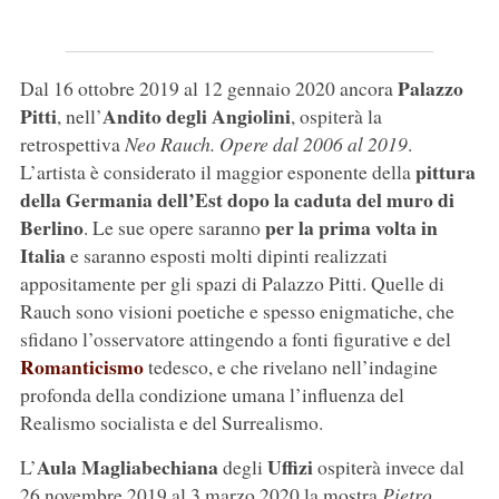
Palazzo
Dal 16 ottobre 2019 al 12 gennaio 2020 ancora
Pitti
Andito degli Angiolini
, nell’
, ospiterà la
retrospettiva
Neo Rauch. Opere dal 2006 al 2019
.
pittura
L’artista è considerato il maggior esponente della
della Germania dell’Est dopo la caduta del muro di
Berlino
per la prima volta in
. Le sue opere saranno
Italia
e saranno esposti molti dipinti realizzati
appositamente per gli spazi di Palazzo Pitti. Quelle di
Rauch sono visioni poetiche e spesso enigmatiche, che
sfidano l’osservatore attingendo a fonti figurative e del
Romanticismo
tedesco, e che rivelano nell’indagine
profonda della condizione umana l’influenza del
Realismo socialista e del Surrealismo.
Aula Magliabechiana
Uffizi
L’
degli
ospiterà invece dal
26 novembre 2019 al 3 marzo 2020 la mostra
Pietro