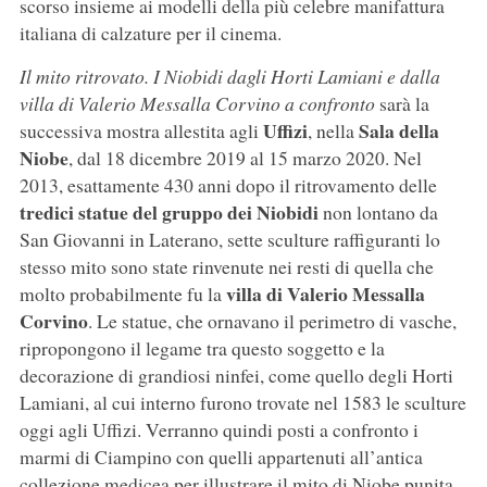
scorso insieme ai modelli della più celebre manifattura
italiana di calzature per il cinema.
Il mito ritrovato. I Niobidi dagli Horti Lamiani e dalla
villa di Valerio Messalla Corvino a confronto
sarà la
Uffizi
Sala della
successiva mostra allestita agli
, nella
Niobe
, dal 18 dicembre 2019 al 15 marzo 2020. Nel
2013, esattamente 430 anni dopo il ritrovamento delle
tredici statue del gruppo dei Niobidi
non lontano da
San Giovanni in Laterano, sette sculture raffiguranti lo
stesso mito sono state rinvenute nei resti di quella che
villa di Valerio Messalla
molto probabilmente fu la
Corvino
. Le statue, che ornavano il perimetro di vasche,
ripropongono il legame tra questo soggetto e la
decorazione di grandiosi ninfei, come quello degli Horti
Lamiani, al cui interno furono trovate nel 1583 le sculture
oggi agli Uffizi. Verranno quindi posti a confronto i
marmi di Ciampino con quelli appartenuti all’antica
collezione medicea per illustrare il mito di Niobe punita.