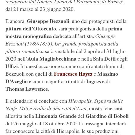
recuperati dal Nucleo Tutela del Patrimonio di Firenze
,
dal 21 marzo al 23 giugno 2020.
Giuseppe Bezzuoli
E ancora,
, uno dei protagonisti della
pittura dell’Ottocento
prima
, sarà protagonista della
mostra monografica
dedicata all’artista.
Giuseppe
Bezzuoli (1789-1855). Un grande protagonista della
pittura romantica
sarà visitabile dal 2 aprile al 31 luglio
Aula Magliabechiana
Sala Detti
2020 nell’
e nella
degli
Uffizi
. In quest’occasione saranno confrontati dipinti di
Francesco Hayez
Massimo
Bezzuoli con quelli di
e
D’Azeglio
Ingres
e con i magnifici ritratti di
e di
Thomas Lawrence
.
Il calendario si conclude con
Hierapolis, Signora delle
Ninfe. Miti e realtà di una città d’Asia
, mostra che sarà
Limonaia Grande
Giardino di Boboli
allestita nella
del
dal 26 maggio al 18 ottobre 2020. La rassegna intenderà
far conoscere la città di Hierapolis, le sue produzioni