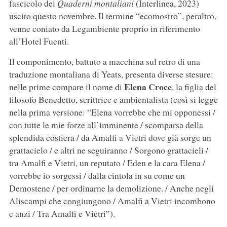
fascicolo dei
Quaderni montaliani
(Interlinea, 2023)
uscito questo novembre. Il termine “ecomostro”, peraltro,
venne coniato da Legambiente proprio in riferimento
all’Hotel Fuenti.
Il componimento, battuto a macchina sul retro di una
traduzione montaliana di Yeats, presenta diverse stesure:
Elena Croce
nelle prime compare il nome di
, la figlia del
filosofo Benedetto, scrittrice e ambientalista (così si legge
nella prima versione: “Elena vorrebbe che mi opponessi /
con tutte le mie forze all’imminente / scomparsa della
splendida costiera / da Amalfi a Vietri dove già sorge un
grattacielo / e altri ne seguiranno / Sorgono grattacieli /
tra Amalfi e Vietri, un reputato / Eden e la cara Elena /
vorrebbe io sorgessi / dalla cintola in su come un
Demostene / per ordinarne la demolizione. / Anche negli
Aliscampi che congiungono / Amalfi a Vietri incombono
e anzi / Tra Amalfi e Vietri”).