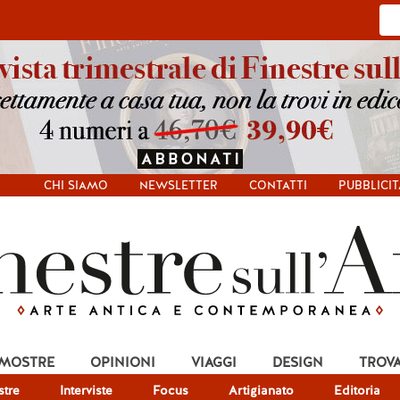
CHI SIAMO
NEWSLETTER
CONTATTI
PUBBLICIT
 MOSTRE
OPINIONI
VIAGGI
DESIGN
TROV
tre
Interviste
Focus
Artigianato
Editoria