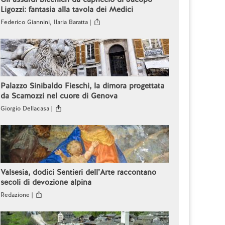
Ligozzi: fantasia alla tavola dei Medici
Federico Giannini, Ilaria Baratta |
Palazzo Sinibaldo Fieschi, la dimora progettata
da Scamozzi nel cuore di Genova
Giorgio Dellacasa |
Valsesia, dodici Sentieri dell’Arte raccontano
secoli di devozione alpina
Redazione |