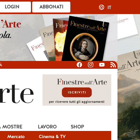
LOGIN
ABBONATI
IT
À
A MOSTRE
LAVORO
SHOP
Mercato
Cinema & TV