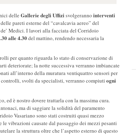
Gallerie degli Uffizi
interventi
nici delle
svolgeranno
delle pareti esterne del “cavalcavia aereo” del
e’ Medici. I lavori alla facciata del Corridoio
.30 alle 4.30
del mattino, rendendo necessaria la
rolli per quanto riguarda lo stato di conservazione di
 parti deteriorate; la notte successiva verranno imbiancate
onati all’interno della muratura ventiquattro sensori per
ogni
controlli, svolti da specialisti, verranno compiuti
ico, ed è nostro dovere trattarla con la massima cura.
intonaci, ma di saggiare la solidità del paramento
ridoio Vasariano sono stati costruiti quasi mezzo
, e le vibrazioni causate dal passaggio dei mezzi pesanti
utelare la struttura oltre che l’aspetto esterno di questo