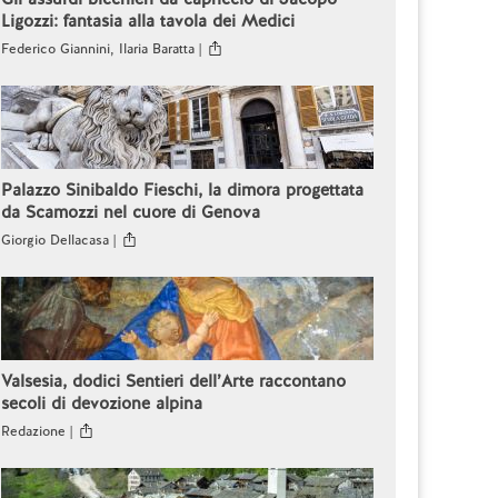
Ligozzi: fantasia alla tavola dei Medici
Federico Giannini, Ilaria Baratta |
Palazzo Sinibaldo Fieschi, la dimora progettata
da Scamozzi nel cuore di Genova
Giorgio Dellacasa |
Valsesia, dodici Sentieri dell’Arte raccontano
secoli di devozione alpina
Redazione |