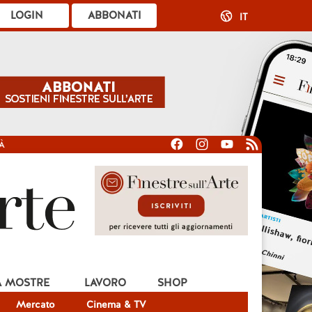
LOGIN
ABBONATI
IT
À
A MOSTRE
LAVORO
SHOP
Mercato
Cinema & TV