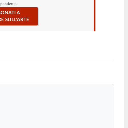
ipendente.
ONATI A
RE SULL'ARTE