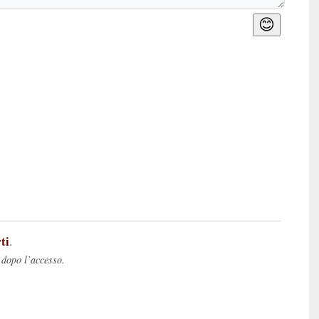
😊
ti
.
 dopo l’accesso.