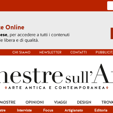
CHI SIAMO
NEWSLETTER
CONTATTI
PUBBLICIT
 MOSTRE
OPINIONI
VIAGGI
DESIGN
TROV
tre
Interviste
Focus
Artigianato
Editoria