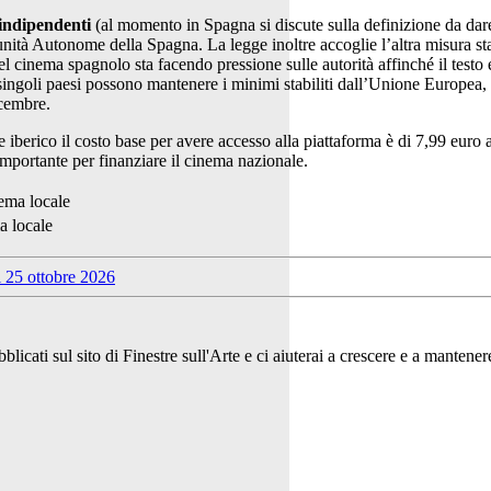
indipendenti
(al momento in Spagna si discute sulla definizione da dar
unità Autonome della Spagna. La legge inoltre accoglie l’altra misura sta
 cinema spagnolo sta facendo pressione sulle autorità affinché il testo e
 singoli paesi possono mantenere i minimi stabiliti dall’Unione Europea, 
icembre.
se iberico il costo base per avere accesso alla piattaforma è di 7,99 eu
mportante per finanziare il cinema nazionale.
a locale
bblicati sul sito di Finestre sull'Arte e ci aiuterai a crescere e a manten