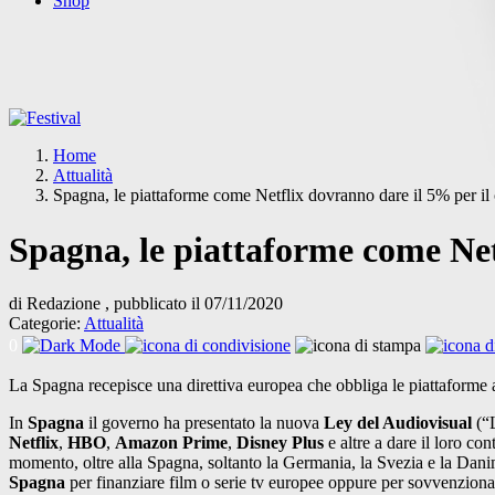
Shop
Home
Attualità
Spagna, le piattaforme come Netflix dovranno dare il 5% per il
Spagna, le piattaforme come Net
di Redazione , pubblicato il 07/11/2020
Categorie:
Attualità
0
La Spagna recepisce una direttiva europea che obbliga le piattaforme 
In
Spagna
il governo ha presentato la nuova
Ley del Audiovisual
(“L
Netflix
,
HBO
,
Amazon Prime
,
Disney Plus
e altre a dare il loro c
momento, oltre alla Spagna, soltanto la Germania, la Svezia e la Dani
Spagna
per finanziare film o serie tv europee oppure per sovvenziona