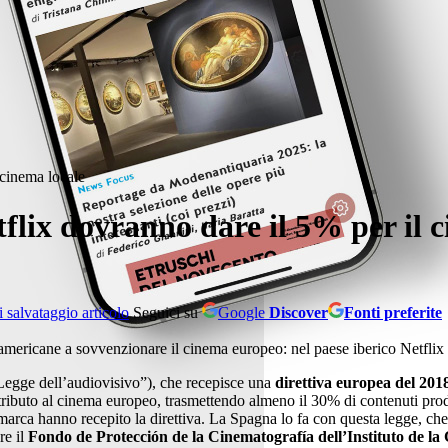
 cinema locale
flix dovranno dare il 5% per il c
Seguici su
Google
Discover
Fonti preferite
americane a sovvenzionare il cinema europeo: nel paese iberico Netflix 
egge dell’audiovisivo”), che recepisce una
direttiva europea del 201
ontributo al cinema europeo, trasmettendo almeno il 30% di contenuti pro
marca hanno recepito la direttiva. La Spagna lo fa con questa legge, che
re il
Fondo de Protección de la Cinematografía dell’Instituto de la