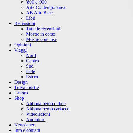
'800 e '900
Arte Contemporanea
AB Arte Base
Libri
Recensioni
Tutte le recensioni
Mostre in corso
Mostre concluse
Opinioni
Viaggi
Nord
Centro
Sud
Isole
Estero
Design
Trova mostre
Lavoro
Shop
Abbonamento online
Abbonamento cartaceo
Videolezioni
Audiolibri
Newsletter
Info e contatti