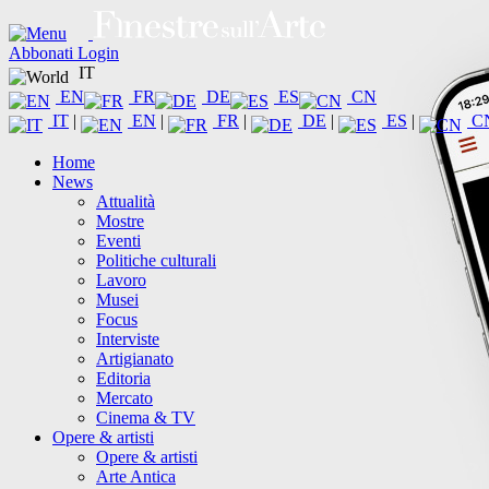
Abbonati
Login
IT
EN
FR
DE
ES
CN
IT
|
EN
|
FR
|
DE
|
ES
|
C
Home
News
Attualità
Mostre
Eventi
Politiche culturali
Lavoro
Musei
Focus
Interviste
Artigianato
Editoria
Mercato
Cinema & TV
Opere & artisti
Opere & artisti
Arte Antica