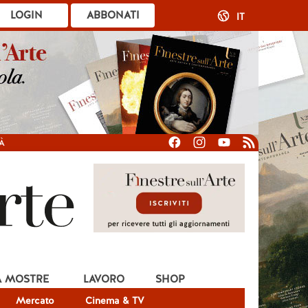
LOGIN
ABBONATI
IT
À
A MOSTRE
LAVORO
SHOP
Mercato
Cinema & TV