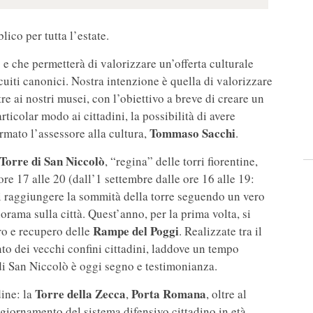
lico per tutta l’estate.
e che permetterà di valorizzare un’offerta culturale
uiti canonici. Nostra intenzione è quella di valorizzare
re ai nostri musei, con l’obiettivo a breve di creare un
particolar modo ai cittadini, la possibilità di avere
Tommaso Sacchi
ermato l’assessore alla cultura,
.
Torre di San Niccolò
, “regina” delle torri fiorentine,
 ore 17 alle 20 (dall’1 settembre dalle ore 16 alle 19:
di raggiungere la sommità della torre seguendo un vero
rama sulla città. Quest’anno, per la prima volta, si
Rampe del Poggi
uro e recupero delle
. Realizzate tra il
to dei vecchi confini cittadini, laddove un tempo
di San Niccolò è oggi segno e testimonianza.
Torre della Zecca
Porta Romana
dine: la
,
, oltre al
ggiornamento del sistema difensivo cittadino in età