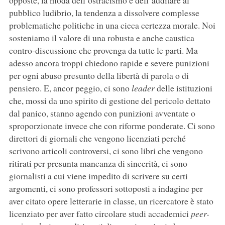
opposte, la moda dell’ostracismo e dell’additare al
pubblico ludibrio, la tendenza a dissolvere complesse
problematiche politiche in una cieca certezza morale. Noi
sosteniamo il valore di una robusta e anche caustica
contro-discussione che provenga da tutte le parti. Ma
adesso ancora troppi chiedono rapide e severe punizioni
per ogni abuso presunto della libertà di parola o di
pensiero. E, ancor peggio, ci sono
leader
delle istituzioni
che, mossi da uno spirito di gestione del pericolo dettato
dal panico, stanno agendo con punizioni avventate o
sproporzionate invece che con riforme ponderate. Ci sono
direttori di giornali che vengono licenziati perché
scrivono articoli controversi, ci sono libri che vengono
ritirati per presunta mancanza di sincerità, ci sono
giornalisti a cui viene impedito di scrivere su certi
argomenti, ci sono professori sottoposti a indagine per
aver citato opere letterarie in classe, un ricercatore è stato
licenziato per aver fatto circolare studi accademici
peer-