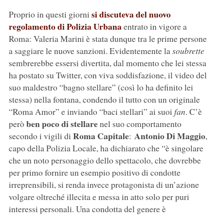
si discuteva del nuovo
Proprio in questi giorni
regolamento di Polizia Urbana
entrato in vigore a
Roma: Valeria Marini è stata dunque tra le prime persone
a saggiare le nuove sanzioni. Evidentemente la
soubrette
sembrerebbe essersi divertita, dal momento che lei stessa
ha postato su Twitter, con viva soddisfazione, il video del
suo maldestro “bagno stellare” (così lo ha definito lei
stessa) nella fontana, condendo il tutto con un originale
“Roma Amor” e inviando “baci stellari” ai suoi
fan
. C’è
ben poco di stellare
però
nel suo comportamento
Roma Capitale
Antonio Di Maggio
secondo i vigili di
:
,
capo della Polizia Locale, ha dichiarato che “è singolare
che un noto personaggio dello spettacolo, che dovrebbe
per primo fornire un esempio positivo di condotte
irreprensibili, si renda invece protagonista di un’azione
volgare oltreché illecita e messa in atto solo per puri
interessi personali. Una condotta del genere è