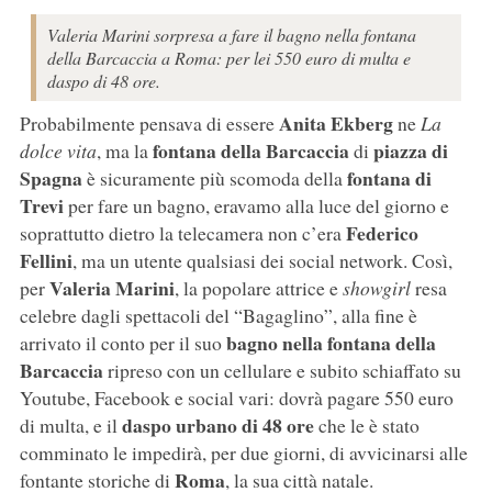
Valeria Marini sorpresa a fare il bagno nella fontana
della Barcaccia a Roma: per lei 550 euro di multa e
daspo di 48 ore.
Anita Ekberg
Probabilmente pensava di essere
ne
La
fontana della Barcaccia
piazza di
dolce vita
, ma la
di
Spagna
fontana di
è sicuramente più scomoda della
Trevi
per fare un bagno, eravamo alla luce del giorno e
Federico
soprattutto dietro la telecamera non c’era
Fellini
, ma un utente qualsiasi dei social network. Così,
Valeria Marini
per
, la popolare attrice e
showgirl
resa
celebre dagli spettacoli del “Bagaglino”, alla fine è
bagno nella fontana della
arrivato il conto per il suo
Barcaccia
ripreso con un cellulare e subito schiaffato su
Youtube, Facebook e social vari: dovrà pagare 550 euro
daspo urbano di 48 ore
di multa, e il
che le è stato
comminato le impedirà, per due giorni, di avvicinarsi alle
Roma
fontante storiche di
, la sua città natale.