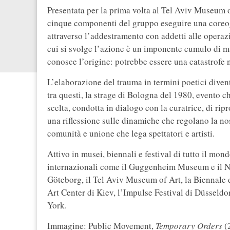
Presentata per la prima volta al Tel Aviv Museum 
cinque componenti del gruppo eseguire una coreog
attraverso l’addestramento con addetti alle operazi
cui si svolge l’azione è un imponente cumulo di ma
conosce l’origine: potrebbe essere una catastrofe n
L’elaborazione del trauma in termini poetici divent
tra questi, la strage di Bologna del 1980, evento 
scelta, condotta in dialogo con la curatrice, di ri
una riflessione sulle dinamiche che regolano la no
comunità e unione che lega spettatori e artisti.
Attivo in musei, biennali e festival di tutto il mon
internazionali come il Guggenheim Museum e il N
Göteborg, il Tel Aviv Museum of Art, la Biennale d
Art Center di Kiev, l’Impulse Festival di Düsseldor
York.
Immagine: Public Movement,
Temporary Orders
(2