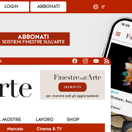
LOGIN
ABBONATI
IT
À
A MOSTRE
LAVORO
SHOP
Mercato
Cinema & TV