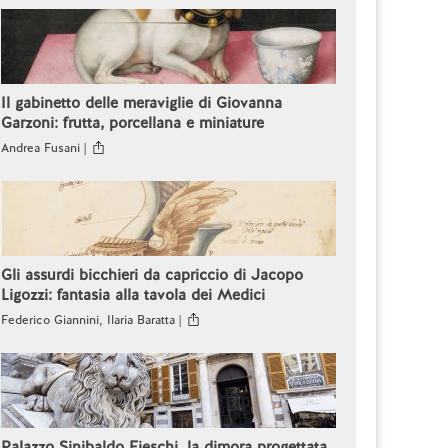
Il gabinetto delle meraviglie di Giovanna
Garzoni: frutta, porcellana e miniature
Andrea Fusani |
Gli assurdi bicchieri da capriccio di Jacopo
Ligozzi: fantasia alla tavola dei Medici
Federico Giannini, Ilaria Baratta |
Palazzo Sinibaldo Fieschi, la dimora progettata