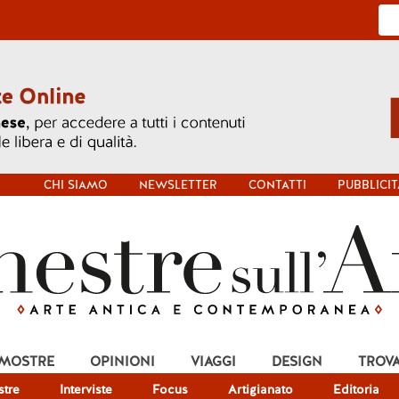
CHI SIAMO
NEWSLETTER
CONTATTI
PUBBLICIT
 MOSTRE
OPINIONI
VIAGGI
DESIGN
TROV
tre
Interviste
Focus
Artigianato
Editoria