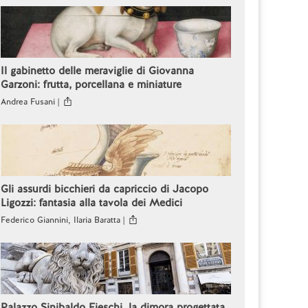
Il gabinetto delle meraviglie di Giovanna
Garzoni: frutta, porcellana e miniature
Andrea Fusani |
Gli assurdi bicchieri da capriccio di Jacopo
Ligozzi: fantasia alla tavola dei Medici
Federico Giannini, Ilaria Baratta |
Palazzo Sinibaldo Fieschi, la dimora progettata