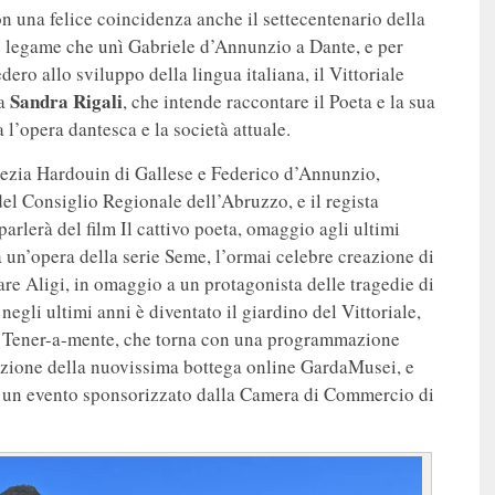
 una felice coincidenza anche il settecentenario della
do legame che unì Gabriele d’Annunzio a Dante, e per
ero allo sviluppo della lingua italiana, il Vittoriale
Sandra Rigali
ta
, che intende raccontare il Poeta e la sua
l’opera dantesca e la società attuale.
crezia Hardouin di Gallese e Federico d’Annunzio,
del Consiglio Regionale dell’Abruzzo, e il regista
rlerà del film Il cattivo poeta, omaggio agli ultimi
 un’opera della serie Seme, l’ormai celebre creazione di
are Aligi, in omaggio a un protagonista delle tragedie di
egli ultimi anni è diventato il giardino del Vittoriale,
tivo Tener-a-mente, che torna con una programmazione
tazione della nuovissima bottega online GardaMusei, e
 è un evento sponsorizzato dalla Camera di Commercio di