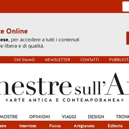
CHI SIAMO
NEWSLETTER
CONTATTI
PUBBLICIT
 MOSTRE
OPINIONI
VIAGGI
DESIGN
TROV
tre
Interviste
Focus
Artigianato
Editoria