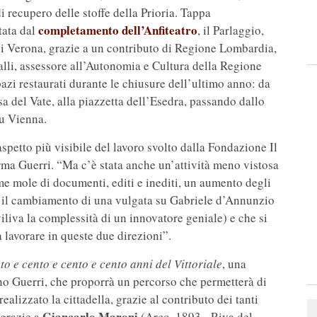
 di recupero delle stoffe della Prioria. Tappa
completamento dell’Anfiteatro
tata dal
, il Parlaggio,
i Verona, grazie a un contributo di Regione Lombardia,
lli, assessore all’Autonomia e Cultura della Regione
azi restaurati durante le chiusure dell’ultimo anno: da
sa del Vate, alla piazzetta dell’Esedra, passando dallo
su Vienna.
aspetto più visibile del lavoro svolto dalla Fondazione Il
ferma Guerri. “Ma c’è stata anche un’attività meno vistosa
me mole di documenti, editi e inediti, un aumento degli
tto il cambiamento di una vulgata su Gabriele d’Annunzio
iliva la complessità di un innovatore geniale) e che si
lavorare in queste due direzioni”.
to e cento e cento e cento anni del Vittoriale
, una
no Guerri, che proporrà un percorso che permetterà di
izzato la cittadella, grazie al contributo dei tanti
Giancarlo Maroni
 grazie a
(Arco, 1893 - Riva del