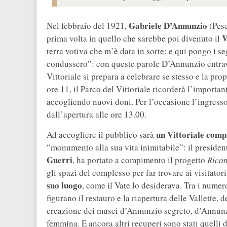
Gabriele D’Annunzio
Nel febbraio del 1921,
(Pesc
V
prima volta in quello che sarebbe poi divenuto il
terra votiva che m’è data in sorte: e qui pongo i s
condussero”: con queste parole D’Annunzio entrava
Vittoriale si prepara a celebrare se stesso e la prop
ore 11, il Parco del Vittoriale ricorderà l’import
accogliendo nuovi doni. Per l’occasione l’ingresso 
dall’apertura alle ore 13.00.
un Vittoriale com
Ad accogliere il pubblico sarà
“monumento alla sua vita inimitabile”: il presiden
Guerri
, ha portato a compimento il progetto
Ricon
gli spazi del complesso per far trovare ai visitator
suo luogo
, come il Vate lo desiderava. Tra i numer
figurano il restauro e la riapertura delle Vallette,
creazione dei musei d’Annunzio segreto, d’Annunz
femmina. E ancora altri recuperi sono stati quelli 