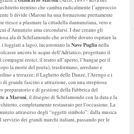
architetto trentino che cambia radicalmente l’approccio
mente li divide (Maroni ha una formazione prettamente
he riesce a plasmare la cittadella dannunziana, vero e
 cui d’Annunzio ama circondarsi. I due creano gli
ndiosa ala di Schifamondo che avrebbe dovuto ospitare la
Nave Puglia
 i loggiati a lago), incastonano la
nella
olcasse ancora le acque dell’Adriatico, progettano il
compagni eroici, il teatro all’aperto, l’hangar per il
dopo la morte del poeta), trasformano, arredano e
ardino a terrazze, il Laghetto delle Danze, l’Arengo e i
o di grande fascino e attrazione, con una strepitosa
o preparatorio e di gestione della Fabbrica del
ate a Maroni
, il disegno di Schifamondo con la data e la
architetto, completamente restaurato per l’occasione. La
nunzio attraverso degli “oggetti simbolo”: dalla musica
al servizio dei grandi marchi italiani, passando per le