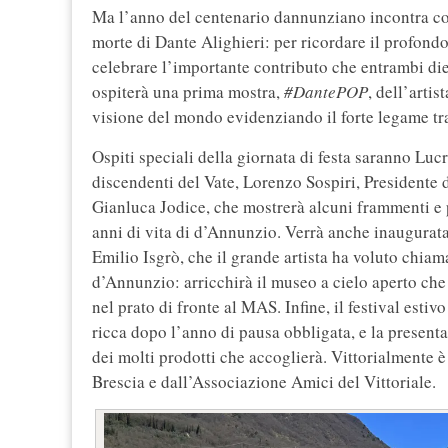
Ma l’anno del centenario dannunziano incontra con
morte di Dante Alighieri: per ricordare il profon
celebrare l’importante contributo che entrambi died
ospiterà una prima mostra,
#DantePOP
, dell’artis
visione del mondo evidenziando il forte legame tra 
Ospiti speciali della giornata di festa saranno Lu
discendenti del Vate, Lorenzo Sospiri, Presidente 
Gianluca Jodice, che mostrerà alcuni frammenti e pa
anni di vita di d’Annunzio. Verrà anche inaugurata
Emilio Isgrò, che il grande artista ha voluto chiam
d’Annunzio: arricchirà il museo a cielo aperto che n
nel prato di fronte al MAS. Infine, il festival es
ricca dopo l’anno di pausa obbligata, e la presen
dei molti prodotti che accoglierà. Vittorialmente
Brescia e dall’Associazione Amici del Vittoriale.