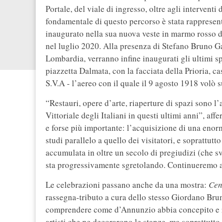
Portale, del viale di ingresso, oltre agli interventi
fondamentale di questo percorso è stata rappresen
inaugurato nella sua nuova veste in marmo rosso d
nel luglio 2020. Alla presenza di Stefano Bruno Ga
Lombardia, verranno infine inaugurati gli ultimi sp
piazzetta Dalmata, con la facciata della Prioria, ca
S.V.A - l’aereo con il quale il 9 agosto 1918 volò 
“Restauri, opere d’arte, riaperture di spazi sono l’
Vittoriale degli Italiani in questi ultimi anni”, af
e forse più importante: l’acquisizione di una enor
studi parallelo a quello dei visitatori, e soprattu
accumulata in oltre un secolo di pregiudizi (che sv
sta progressivamente sgretolando. Continueremo a 
Le celebrazioni passano anche da una mostra:
Cen
rassegna-tributo a cura dello stesso Giordano Bru
comprendere come d’Annunzio abbia concepito e real
artisti che ne decorarono le stanze, ma soprattutto