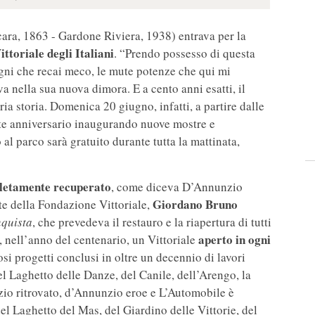
ara, 1863 - Gardone Riviera, 1938) entrava per la
ittoriale degli Italiani
. “Prendo possesso di questa
egni che recai meco, le mute potenze che qui mi
 nella sua nuova dimora. E a cento anni esatti, il
ria storia. Domenica 20 giugno, infatti, a partire dalle
ante anniversario inaugurando nuove mostre e
al parco sarà gratuito durante tutta la mattinata,
pletamente recuperato
, come diceva D’Annunzio
Giordano Bruno
te della Fondazione Vittoriale,
quista
, che prevedeva il restauro e la riapertura di tutti
aperto in ogni
i, nell’anno del centenario, un Vittoriale
osi progetti conclusi in oltre un decennio di lavori
 del Laghetto delle Danze, del Canile, dell’Arengo, la
io ritrovato, d’Annunzio eroe e L’Automobile è
del Laghetto del Mas, del Giardino delle Vittorie, del