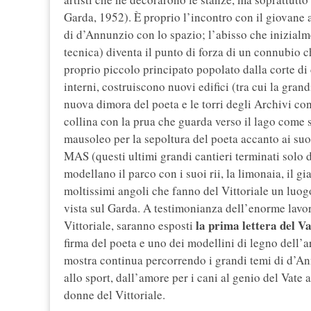
Garda, 1952). È proprio l’incontro con il giovane 
di d’Annunzio con lo spazio; l’abisso che inizial
tecnica) diventa il punto di forza di un connubio c
proprio piccolo principato popolato dalla corte di
interni, costruiscono nuovi edifici (tra cui la gra
nuova dimora del poeta e le torri degli Archivi con
collina con la prua che guarda verso il lago come s
mausoleo per la sepoltura del poeta accanto ai suoi 
MAS (questi ultimi grandi cantieri terminati solo 
modellano il parco con i suoi rii, la limonaia, il gi
moltissimi angoli che fanno del Vittoriale un luog
vista sul Garda. A testimonianza dell’enorme lavor
la prima lettera del V
Vittoriale, saranno esposti
firma del poeta e uno dei modellini di legno dell’
mostra continua percorrendo i grandi temi di d’An
allo sport, dall’amore per i cani al genio del Vate 
donne del Vittoriale.