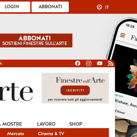
LOGIN
ABBONATI
IT
À
A MOSTRE
LAVORO
SHOP
Mercato
Cinema & TV