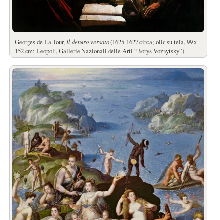
Georges de La Tour,
Il denaro versato
(1625-1627 circa; olio su tela, 99 x
152 cm; Leopoli, Gallerie Nazionali delle Arti “Borys Voznytsky”)