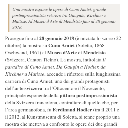
Una mostra espone le opere di Cuno Amiet, grande
postimpressionista svizzero tra Gauguin, Kirchner e
Matisse. Al Museo d’Arte di Mendrisio fino al 28 gennaio
2018.
28 gennaio 2018
Prosegue fino al
(è iniziata lo scorso 22
Cuno Amiet
ottobre) la mostra su
(Soletta, 1868 -
Museo d’Arte
Mendrisio
Oschwand, 1961) al
di
(Svizzera, Canton Ticino). La mostra, intitolata
Il
paradiso di Cuno Amiet. Da Gaugin a Hodler, da
Kirchner a Matisse
, accende i riflettori sulla lunghissima
carriera di Cuno Amiet, uno dei grandi protagonisti
arte svizzera
dell’
tra l’Ottocento e il Novecento,
pittura postimpressionista
principale esponente della
della Svizzera francofona, contraltare di quello che, per
Ferdinand Hodler
l’area germanofona, fu
(tra il 2011 e
il 2012, al Kunstmuseum di Soletta, si tenne proprio una
mostra che metteva a confronto le opere dei due grandi