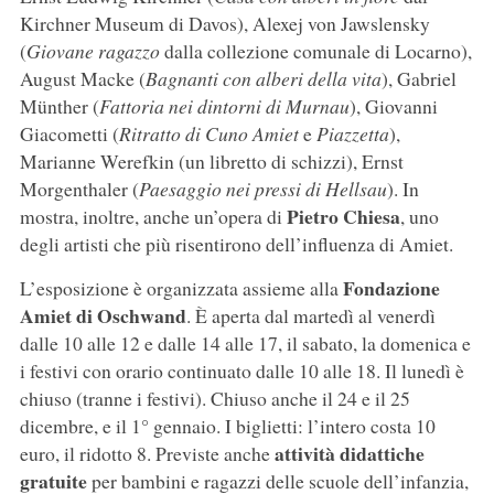
Kirchner Museum di Davos), Alexej von Jawslensky
(
Giovane ragazzo
dalla collezione comunale di Locarno),
August Macke (
Bagnanti con alberi della vita
), Gabriel
Münther (
Fattoria nei dintorni di Murnau
), Giovanni
Giacometti (
Ritratto di Cuno Amiet
e
Piazzetta
),
Marianne Werefkin (un libretto di schizzi), Ernst
Morgenthaler (
Paesaggio nei pressi di Hellsau
). In
Pietro Chiesa
mostra, inoltre, anche un’opera di
, uno
degli artisti che più risentirono dell’influenza di Amiet.
Fondazione
L’esposizione è organizzata assieme alla
Amiet di Oschwand
. È aperta dal martedì al venerdì
dalle 10 alle 12 e dalle 14 alle 17, il sabato, la domenica e
i festivi con orario continuato dalle 10 alle 18. Il lunedì è
chiuso (tranne i festivi). Chiuso anche il 24 e il 25
dicembre, e il 1° gennaio. I biglietti: l’intero costa 10
attività didattiche
euro, il ridotto 8. Previste anche
gratuite
per bambini e ragazzi delle scuole dell’infanzia,