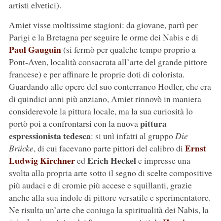
artisti elvetici).
Amiet visse moltissime stagioni: da giovane, partì per
Parigi e la Bretagna per seguire le orme dei Nabis e di
Paul Gauguin
(si fermò per qualche tempo proprio a
Pont-Aven, località consacrata all’arte del grande pittore
francese) e per affinare le proprie doti di colorista.
Guardando alle opere del suo conterraneo Hodler, che era
di quindici anni più anziano, Amiet rinnovò in maniera
considerevole la pittura locale, ma la sua curiosità lo
pittura
portò poi a confrontarsi con la nuova
espressionista tedesca
: si unì infatti al gruppo
Die
Ernst
Brücke
, di cui facevano parte pittori del calibro di
Ludwig Kirchner
Erich Heckel
ed
e impresse una
svolta alla propria arte sotto il segno di scelte compositive
più audaci e di cromie più accese e squillanti, grazie
anche alla sua indole di pittore versatile e sperimentatore.
Ne risulta un’arte che coniuga la spiritualità dei Nabis, la