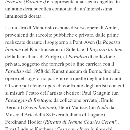
terrestre (Paradies)
e rappresenta una scena angelica in
un’atmosfera bucolica connotata da un’intensissima
luminosità dorata".
La mostra di Mendrisio espone diverse opere di Amiet,
provenienti da raccolte pubbliche e private, dalle prime
realizzate durante il soggiorno a Pont-Aven (la
Ragazza
bretone
del Kunstmuseum di Soletta e il
Ragazzo bretone
della Kunsthaus di Zurigo), al
Paradiso
di collezione
privata, soggetto che tornerà poi a fine carriera con il
Paradiso
del 1958 del Kunstmuseum di Berna, fino alle
opere del soggiorno parigino e a quelle degli ultimi anni.
Ci sono poi alcune opere di confronto degli artisti con cui
si misurò l’estro dell’artista elvetico: Paul Gauguin (un
Paesaggio di Bretagna
da collezione privata), Émile
Bernard (
Scena bretone
), Henri Matisse (un
Nudo
dal
Museo d’Arte della Svizzera Italiana di Lugano),
Ferdinand Hodler (
Ritratto di Jeanne Charles Cerani
),
Ernst Ludwig Kirchner (
Casa con alberi in fiore
dal