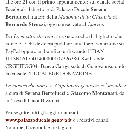
alle ore 21 con il primo appuntamento: sul canale social
Serena
Facebook il direttore di Palazzo Ducale
Bertolucci
tratterà della
Madonna della Giustizia
di
Bernardo Strozzi
, oggi conservata al
Louvre
.
Per
La mostra che non c’è
esiste anche il “biglietto che
non c’è” : chi desidera può fare una libera donazione su
PayPal oppure un bonifico utilizzando l’IBAN
IT13K0617501400000007326380, Swift code
CRGEITGG04 -Banca Carige sede di Genova inserendo
la causale “DUCALEGE DONAZIONE".
La mostra che non c’è. Capolavori genovesi nel mondo
è
Serena Bertolucci
Giacomo Montanari
a cura di
e
, da
Luca Bizzarri
un’idea di
.
Per seguire tutti gli aggiornamenti:
www.palazzoducale.genova.it
e i relativi canali
Youtube, Facebook e Instagram.