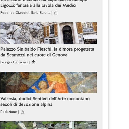
Ligozzi: fantasia alla tavola dei Medici
Federico Giannini, Ilaria Baratta |
Palazzo Sinibaldo Fieschi, la dimora progettata
da Scamozzi nel cuore di Genova
Giorgio Dellacasa |
Valsesia, dodici Sentieri dell’Arte raccontano
secoli di devozione alpina
Redazione |