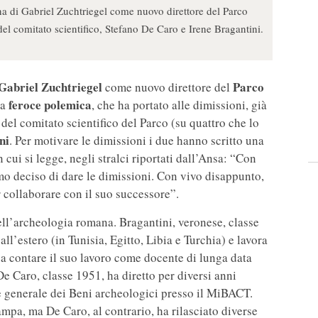
 di Gabriel Zuchtriegel come nuovo direttore del Parco
l comitato scientifico, Stefano De Caro e Irene Bragantini.
Gabriel Zuchtriegel
Parco
come nuovo direttore del
feroce polemica
na
, che ha portato alle dimissioni, già
del comitato scientifico del Parco (su quattro che lo
ni
. Per motivare le dimissioni i due hanno scritto una
in cui si legge, negli stralci riportati dall’Ansa: “Con
mo deciso di dare le dimissioni. Con vivo disappunto,
 collaborare con il suo successore”.
ell’archeologia romana. Bragantini, veronese, classe
all’estero (in Tunisia, Egitto, Libia e Turchia) e lavora
 contare il suo lavoro come docente di lunga data
De Caro, classe 1951, ha diretto per diversi anni
re generale dei Beni archeologici presso il MiBACT.
ampa, ma De Caro, al contrario, ha rilasciato diverse