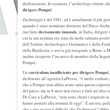
dichiarazioni. In sostanza, l’archeologo ritiene c
dirigere Pompei
.
Zuchtriegel è del 1981, ed è attualmente il più gio
quando è stato nominato direttore del Parco Arch
decisamente inusuale
(un fatto
, in Italia, dirige
cui la sua nomina era stata da molti salutata posit
dell’Istituto Archeologico Germanico e della Fond
della Basilicata, e aveva già insegnato a Bonn, a M
inoltre ricoperto l’incarico di membro della Segre
Pompei.
curriculum insufficiente per dirigere Pompei
Un
dichiarato all’agenzia LaPresse, “è molto esaltato 
che a Pompei non abbia avuto tutta questa esperien
del parco, ma in 8 mesi non riesci a farti un’idea s
De Caro a LaPresse, “non sono chiari i requisiti in
hanno portato alla nomina di oggi”. E ancora, parl
che a suo avviso è difficile che Zuchtriegel “abbia 