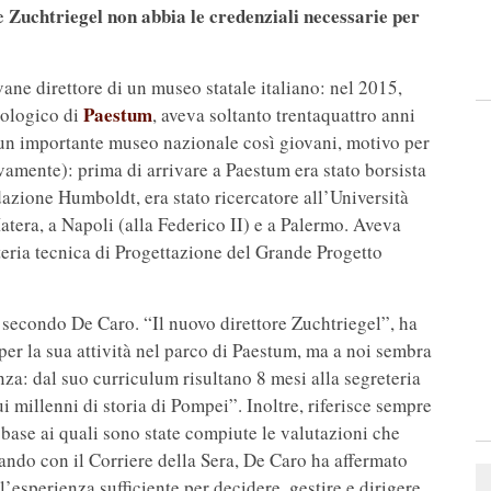
Zuchtriegel non abbia le credenziali necessarie per
he
vane direttore di un museo statale italiano: nel 2015,
Paestum
eologico di
, aveva soltanto trentaquattro anni
re un importante museo nazionale così giovani, motivo per
ivamente): prima di arrivare a Paestum era stato borsista
azione Humboldt, era stato ricercatore all’Università
atera, a Napoli (alla Federico II) e a Palermo. Aveva
teria tecnica di Progettazione del Grande Progetto
, secondo De Caro. “Il nuovo direttore Zuchtriegel”, ha
per la sua attività nel parco di Paestum, ma a noi sembra
za: dal suo curriculum risultano 8 mesi alla segreteria
ui millenni di storia di Pompei”. Inoltre, riferisce sempre
 base ai quali sono state compiute le valutazioni che
ando con il Corriere della Sera, De Caro ha affermato
l’esperienza sufficiente per decidere, gestire e dirigere