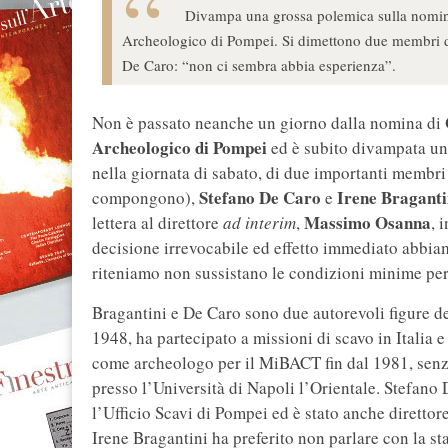
Divampa una grossa polemica sulla nomina
Archeologico di Pompei. Si dimettono due membri de
De Caro: “non ci sembra abbia esperienza”.
Non è passato neanche un giorno dalla nomina di
Archeologico di Pompei
ed è subito divampata u
nella giornata di sabato, di due importanti membri 
Stefano De Caro
Irene Braganti
compongono),
e
Massimo Osanna
lettera al direttore
ad interim
,
, 
decisione irrevocabile ed effetto immediato abbia
riteniamo non sussistano le condizioni minime per
Bragantini e De Caro sono due autorevoli figure d
1948, ha partecipato a missioni di scavo in Italia e 
come archeologo per il MiBACT fin dal 1981, senza
presso l’Università di Napoli l’Orientale. Stefano 
l’Ufficio Scavi di Pompei ed è stato anche diretto
Irene Bragantini ha preferito non parlare con la st