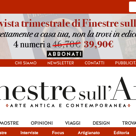
CHI SIAMO
NEWSLETTER
CONTATTI
PUBBLICIT
 MOSTRE
OPINIONI
VIAGGI
DESIGN
TROV
tre
Interviste
Focus
Artigianato
Editoria