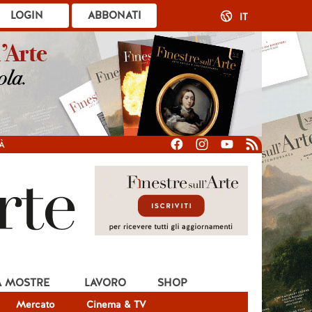
LOGIN
ABBONATI
IT
À
A MOSTRE
LAVORO
SHOP
Mercato
Cinema & TV