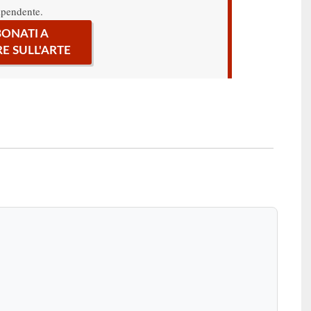
ipendente.
ONATI A
RE SULL'ARTE