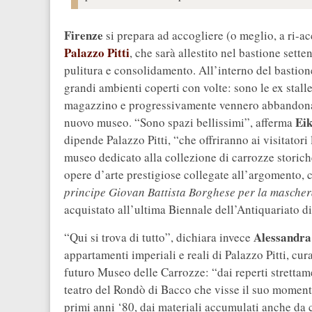
Firenze
si prepara ad accogliere (o meglio, a ri-a
Palazzo Pitti
, che sarà allestito nel bastione sette
pulitura e consolidamento. All’interno del bastione
grandi ambienti coperti con volte: sono le ex stall
magazzino e progressivamente vennero abbandonate
Eik
nuovo museo. “Sono spazi bellissimi”, afferma
dipende Palazzo Pitti, “che offriranno ai visitator
museo dedicato alla collezione di carrozze storich
opere d’arte prestigiose collegate all’argomento, 
principe Giovan Battista Borghese per la mascher
acquistato all’ultima Biennale dell’Antiquariato d
Alessandra
“Qui si trova di tutto”, dichiara invece
appartamenti imperiali e reali di Palazzo Pitti, cura
futuro Museo delle Carrozze: “dai reperti strettame
teatro del Rondò di Bacco che visse il suo momento
primi anni ‘80, dai materiali accumulati anche da 