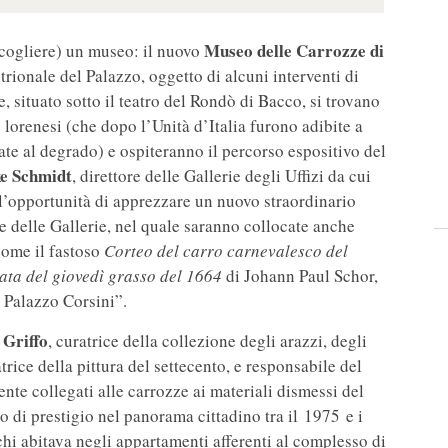
Museo delle Carrozze di
ccogliere) un museo: il nuovo
ntrionale del Palazzo, oggetto di alcuni interventi di
, situato sotto il teatro del Rondò di Bacco, si trovano
e lorenesi (che dopo l’Unità d’Italia furono adibite a
 al degrado) e ospiteranno il percorso espositivo del
e Schmidt
, direttore delle Gallerie degli Uffizi da cui
i l’opportunità di apprezzare un nuovo straordinario
e delle Gallerie, nel quale saranno collocate anche
come il fastoso
Corteo del carro carnevalesco del
ata del giovedì grasso del 1664
di Johann Paul Schor,
i Palazzo Corsini”.
 Griffo
, curatrice della collezione degli arazzi, degli
trice della pittura del settecento, e responsabile del
nte collegati alle carrozze ai materiali dismessi del
 di prestigio nel panorama cittadino tra il 1975 e i
chi abitava negli appartamenti afferenti al complesso di