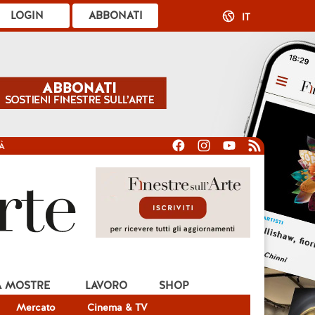
LOGIN
ABBONATI
IT
À
A MOSTRE
LAVORO
SHOP
Mercato
Cinema & TV