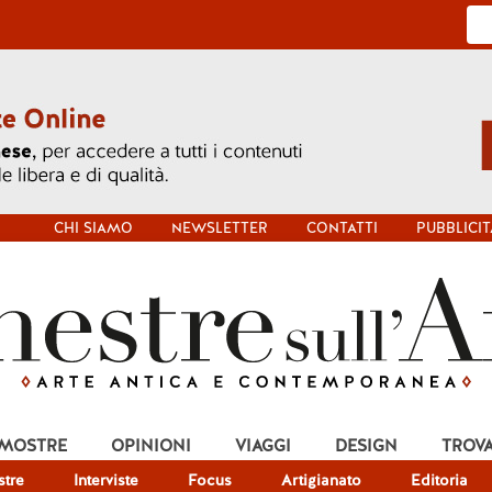
CHI SIAMO
NEWSLETTER
CONTATTI
PUBBLICIT
 MOSTRE
OPINIONI
VIAGGI
DESIGN
TROV
tre
Interviste
Focus
Artigianato
Editoria