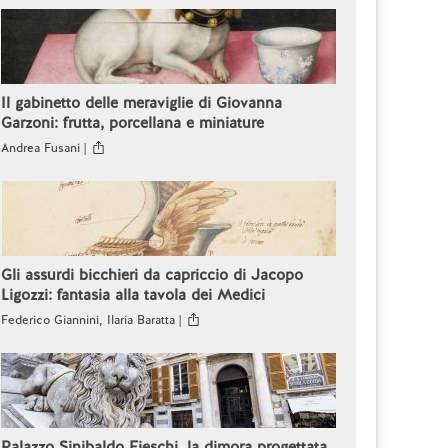
Il gabinetto delle meraviglie di Giovanna
Garzoni: frutta, porcellana e miniature
Andrea Fusani |
Gli assurdi bicchieri da capriccio di Jacopo
Ligozzi: fantasia alla tavola dei Medici
Federico Giannini, Ilaria Baratta |
Palazzo Sinibaldo Fieschi, la dimora progettata