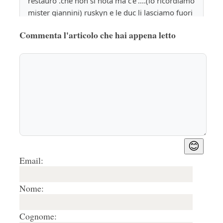
restauro .che non si nota ma c'e'....(lo ricordiamo 
mister giannini) ruskyn e le duc li lasciamo fuori 
non approverebbero la pubblicita' d'epoca 
Commenta l'articolo che hai appena letto
attuale
Rispondi
🤍
0
2.
Salvo
17/01/2022, 18:36
Mi meraviglia molto il giustificare l'obbrobio che 
si e' visto al  Ponte Vecchio e sulla facciata dello 
Spedale degli Innocenti in nome di sponsor 
privati con la scusa che soldi non ci sono, e 
quindi ben vengano dai privati. Invece di 
😊
biasimare in modo continuo l'assenza da parte 
Email:
della politica locale e nazionale di fondi per la 
cultura, basta vedere dove sono finiti gli aiuti 
Nome:
economici dell'Europa, si continua a minimizzare 
sul disastro a tutti i livelli della cultura in Italia. 
Cognome:
Ma si' chi se frega, tanto ci sono centinaia di 