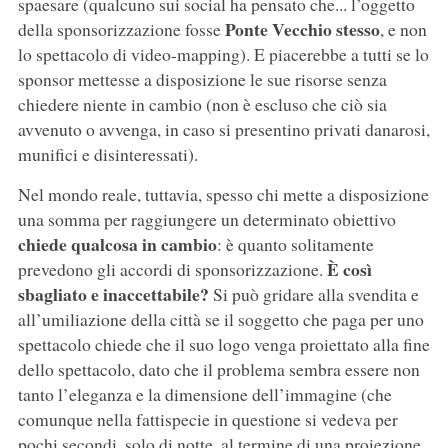
spaesare (qualcuno sui social ha pensato che... l’oggetto
Ponte Vecchio stesso
della sponsorizzazione fosse
, e non
lo spettacolo di video-mapping). E piacerebbe a tutti se lo
sponsor mettesse a disposizione le sue risorse senza
chiedere niente in cambio (non è escluso che ciò sia
avvenuto o avvenga, in caso si presentino privati danarosi,
munifici e disinteressati).
Nel mondo reale, tuttavia, spesso chi mette a disposizione
una somma per raggiungere un determinato obiettivo
chiede qualcosa in cambio
: è quanto solitamente
È così
prevedono gli accordi di sponsorizzazione.
sbagliato e inaccettabile?
Si può gridare alla svendita e
all’umiliazione della città se il soggetto che paga per uno
spettacolo chiede che il suo logo venga proiettato alla fine
dello spettacolo, dato che il problema sembra essere non
tanto l’eleganza e la dimensione dell’immagine (che
comunque nella fattispecie in questione si vedeva per
pochi secondi, solo di notte, al termine di una proiezione