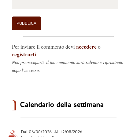
mostre in tutto il paese che ci danno tante belle 
soddisfazioni e al diavolo tutto il resto.
Rispondi
🤍
0
3.
Manuela
18/01/2022, 09:13
accedere
Per inviare il commento devi
o
Il problema è che il Comune ha pagato i suoi bei 
registrarti
.
soldi li"Associazione Muse la quale ha 
Non preoccuparti, il tuo commento sarà salvato e ripristinato
ridimensionato i suoi costi con le 
sponsorizzazioni. Questo mi pare veramente 
dopo l’accesso.
troppo. Per un'operazione del genere avrei 
preteso che il Comune non spendesse niente
Rispondi
🤍
0
Calendario della settimana
Dal 05/08/2026 Al 12/08/2026