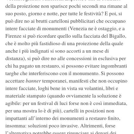
della proiezione non sparisce pochi secondi ma rimane al
suo posto, giorno e notte, per tutte le festività? E poi, si
può dire no ai brutti cartelloni pubblicitari che occupano
intere facciate di monumenti (Venezia ne è ostaggio, e a
Firenze si può ricordare quello sulla facciata del Bigallo,
che è molto più fastidioso di una proiezione della quale
anche i più indignati si sono accorti a un mese di
distanza), si può dire no alle concessioni in esclusiva per
chi ha pagato un restauro, si possono evitare ingombranti
targhe che interferiscono con il monumento. Si possono
accettare
banner
temporanei, manifesti che non occupino
intere facciate, loghi bene in vista su volantini, libri e
materiale stampato (quando ovviamente la soluzione è
agibile: per un festival di luci forse non è così immediata,
per una mostra lo è di più), cartelli in posizioni non
impattanti all’interno dei monumenti a restauro finito,
insomma: soluzioni poco invasive. Altrimenti, forse
l’alternativa potrebbe essere rinunciare ai denari dei