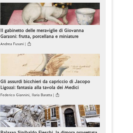
Il gabinetto delle meraviglie di Giovanna
Garzoni: frutta, porcellana e miniature
Andrea Fusani |
Gli assurdi bicchieri da capriccio di Jacopo
Ligozzi: fantasia alla tavola dei Medici
Federico Giannini, Ilaria Baratta |
Palazzo Sinibaldo Fieschi, la dimora progettata