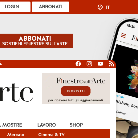
LOGIN
ABBONATI
IT
À
A MOSTRE
LAVORO
SHOP
Mercato
Cinema & TV