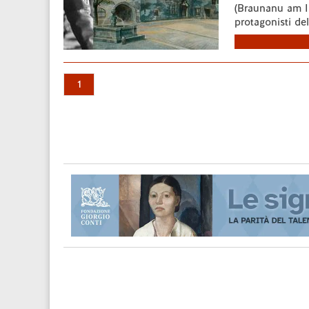
(Braunanu am In
protagonisti dell
1