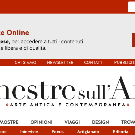
CHI SIAMO
NEWSLETTER
CONTATTI
PUBBLICIT
 MOSTRE
OPINIONI
VIAGGI
DESIGN
TROV
tre
Interviste
Focus
Artigianato
Editoria