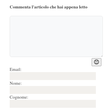
Salve, vediamo se alle vostre belle parole 
Commenta l'articolo che hai appena letto
seguono i fatti visto che su una vostra 
recensione che ho citato nel mio testo ho 
sviluppato il tema e forse sono il primo a farlo, 
vediamo quindi se lo pubblicate: ROMA.IL 
MANTEGNA DI POMPEI È FALSO VEDIAMO 
PERCHE'; testo su 
https://armellin.blogspot.com
Rispondi
🤍
0
😊
3. Matteo Cervone
24/09/2025, 06:46
Email:
Complimenti per l'interessante articolo. 
Nome:
Personalmente ritengo che la critica costituisca 
uno dei momenti di feedback fondamentali per 
Cognome:
l'artista, nel senso che consente all'artista di 
comprendere quanto del suo messaggio 
contenutistico, stilistico ed emozionale sia stato 