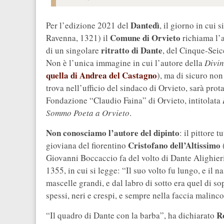
Dantedì
Per l’edizione 2021 del
, il giorno in cui 
Comune di Orvieto
Ravenna, 1321) il
richiama l’a
ritratto di Dante
di un singolare
, del Cinque-Seic
Non è l’unica immagine in cui l’autore della
Divi
quella di Andrea del Castagno
), ma di sicuro non
trova nell’ufficio del sindaco di Orvieto, sarà prot
Fondazione “Claudio Faina” di Orvieto, intitolata
Sommo Poeta a Orvieto
.
Non conosciamo l’autore del dipinto
: il pittore 
Cristofano dell’Altissimo
gioviana del fiorentino
(
Giovanni Boccaccio fa del volto di Dante Alighier
1355, in cui si legge: “Il suo volto fu lungo, e il na
mascelle grandi, e dal labro di sotto era quel di so
spessi, neri e crespi, e sempre nella faccia malinc
R
“Il quadro di Dante con la barba”, ha dichiarato