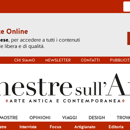
CHI SIAMO
NEWSLETTER
CONTATTI
PUBBLICIT
 MOSTRE
OPINIONI
VIAGGI
DESIGN
TROV
tre
Interviste
Focus
Artigianato
Editoria