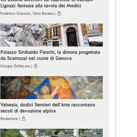
Ligozzi: fantasia alla tavola dei Medici
Federico Giannini, Ilaria Baratta |
Palazzo Sinibaldo Fieschi, la dimora progettata
da Scamozzi nel cuore di Genova
Giorgio Dellacasa |
Valsesia, dodici Sentieri dell’Arte raccontano
secoli di devozione alpina
Redazione |