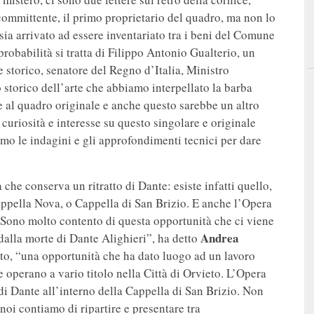
ommittente, il primo proprietario del quadro, ma non lo
ia arrivato ad essere inventariato tra i beni del Comune
obabilità si tratta di Filippo Antonio Gualterio, un
 storico, senatore del Regno d’Italia, Ministro
o storico dell’arte che abbiamo interpellato la barba
 al quadro originale e anche questo sarebbe un altro
e curiosità e interesse su questo singolare e originale
mo le indagini e gli approfondimenti tecnici per dare
 che conserva un ritratto di Dante: esiste infatti quello,
appella Nova, o Cappella di San Brizio. E anche l’Opera
“Sono molto contento di questa opportunità che ci viene
Andrea
dalla morte di Dante Alighieri”, ha detto
to, “una opportunità che ha dato luogo ad un lavoro
he operano a vario titolo nella Città di Orvieto. L’Opera
i Dante all’interno della Cappella di San Brizio. Non
oi contiamo di ripartire e presentare tra