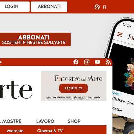
LOGIN
ABBONATI
IT
À
A MOSTRE
LAVORO
SHOP
Mercato
Cinema & TV