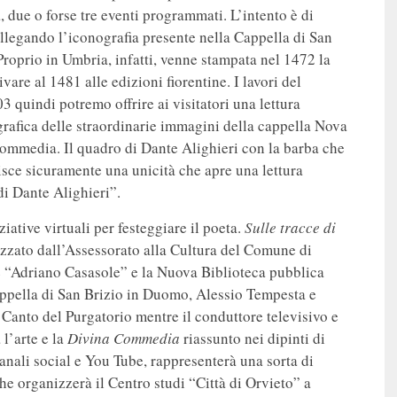
 due o forse tre eventi programmati. L’intento è di
ollegando l’iconografia presente nella Cappella di San
roprio in Umbria, infatti, venne stampata nel 1472 la
re al 1481 alle edizioni fiorentine. I lavori del
3 quindi potremo offrire ai visitatori una lettura
ografica delle straordinarie immagini della cappella Nova
Commedia. Il quadro di Dante Alighieri con la barba che
uisce sicuramente una unicità che apre una lettura
di Dante Alighieri”.
iative virtuali per festeggiare il poeta.
Sulle tracce di
lizzato dall’Assessorato alla Cultura del Comune di
 “Adriano Casasole” e la Nuova Biblioteca pubblica
appella di San Brizio in Duomo, Alessio Tempesta e
 Canto del Purgatorio mentre il conduttore televisivo e
 l’arte e la
Divina Commedia
riassunto nei dipinti di
canali social e You Tube, rappresenterà una sorta di
he organizzerà il Centro studi “Città di Orvieto” a