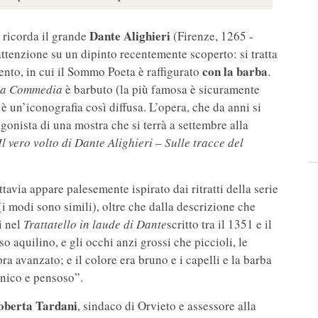
Dante Alighieri
si ricorda il grande
(Firenze, 1265 -
ttenzione su un dipinto recentemente scoperto: si tratta
con la barba
ento, in cui il Sommo Poeta è raffigurato
.
na Commedia
è barbuto (la più famosa è sicuramente
 è un’iconografia così diffusa. L’opera, che da anni si
agonista di una mostra che si terrà a settembre alla
Il vero volto di Dante Alighieri – Sulle tracce del
tuttavia appare palesemente ispirato dai ritratti della serie
i modi sono simili), oltre che dalla descrizione che
i nel
Trattatello in laude di Dante
scritto tra il 1351 e il
so aquilino, e gli occhi anzi grossi che piccioli, le
pra avanzato; e il colore era bruno e i capelli e la barba
onico e pensoso”.
oberta Tardani
, sindaco di Orvieto e assessore alla