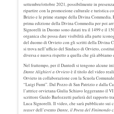
settembre/ottobre 2021, possibilmente in presenza,
ripartire con la promozione culturale e turistica c
Brizio e le prime stampe della Divina Commedia. P
prima edizione della Divina Commedia per poi arriva
Signorelli in Duomo sono datati tra il 1499 e il 150
organica che possa dare visibilità alla parte icon
del duomo di Orvieto con gli scritti della Divina 
si trova nell’ufficio del Sindaco di Orvieto, costit
diversa e nuova rispetto a quella che già abbiamo 
Nel frattempo, per il Dantedì si tengono alcune iniz
Dante Alighieri a Orvieto
è il titolo del video rea
Orvieto in collaborazione con la Scuola Comunale
“Luigi Fumi”. Dal Pozzo di San Patrizio e dalla C
l’attrice orvietana Giulia Schiavo leggeranno il VI
scrittore Guido Barlozzetti parlerà del rapporto tra
Luca Signorelli. Il video, che sarà pubblicato sui 
teaser
dell’evento
Dante, il Poeta del Finimondo
c