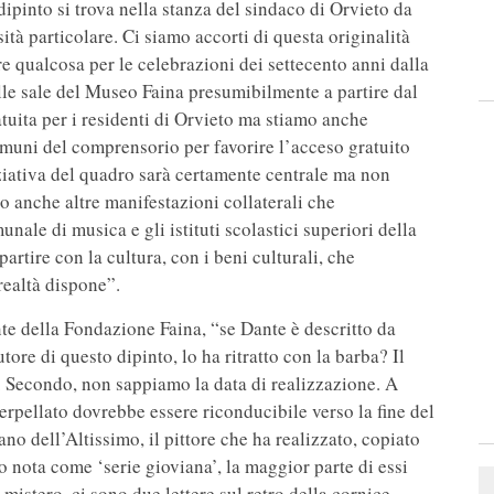
dipinto si trova nella stanza del sindaco di Orvieto da
à particolare. Ci siamo accorti di questa originalità
 qualcosa per le celebrazioni dei settecento anni dalla
elle sale del Museo Faina presumibilmente a partire dal
atuita per i residenti di Orvieto ma stiamo anche
omuni del comprensorio per favorire l’acceso gratuito
niziativa del quadro sarà certamente centrale ma non
o anche altre manifestazioni collaterali che
nale di musica e gli istituti scolastici superiori della
artire con la cultura, con i beni culturali, che
realtà dispone”.
nte della Fondazione Faina, “se Dante è descritto da
ore di questo dipinto, lo ha ritratto con la barba? Il
. Secondo, non sappiamo la data di realizzazione. A
terpellato dovrebbe essere riconducibile verso la fine del
no dell’Altissimo, il pittore che ha realizzato, copiato
o nota come ‘serie gioviana’, la maggior parte di essi
 mistero, ci sono due lettere sul retro della cornice,