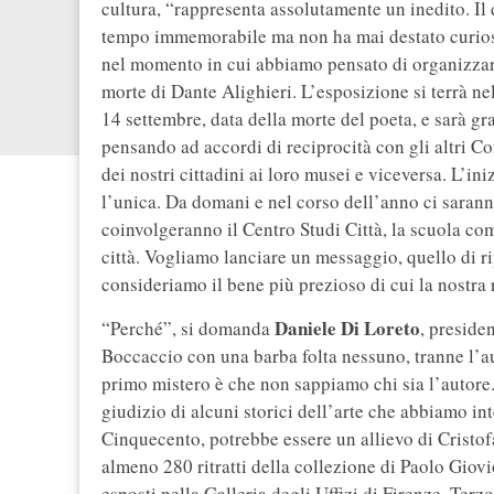
cultura, “rappresenta assolutamente un inedito. Il 
tempo immemorabile ma non ha mai destato curiosit
nel momento in cui abbiamo pensato di organizzare
morte di Dante Alighieri. L’esposizione si terrà n
14 settembre, data della morte del poeta, e sarà gr
pensando ad accordi di reciprocità con gli altri C
dei nostri cittadini ai loro musei e viceversa. L’i
l’unica. Da domani e nel corso dell’anno ci sarann
coinvolgeranno il Centro Studi Città, la scuola comu
città. Vogliamo lanciare un messaggio, quello di rip
consideriamo il bene più prezioso di cui la nostra 
Daniele Di Loreto
“Perché”, si domanda
, preside
Boccaccio con una barba folta nessuno, tranne l’aut
primo mistero è che non sappiamo chi sia l’autore
giudizio di alcuni storici dell’arte che abbiamo in
Cinquecento, potrebbe essere un allievo di Cristofa
almeno 280 ritratti della collezione di Paolo Giovi
esposti nella Galleria degli Uffizi di Firenze. Terzo