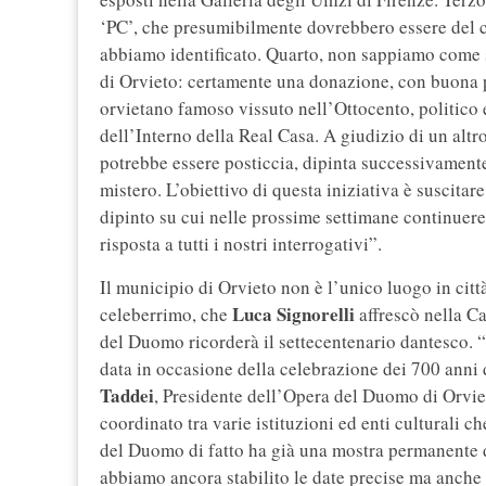
‘PC’, che presumibilmente dovrebbero essere del c
abbiamo identificato. Quarto, non sappiamo come s
di Orvieto: certamente una donazione, con buona pr
orvietano famoso vissuto nell’Ottocento, politico e
dell’Interno della Real Casa. A giudizio di un altr
potrebbe essere posticcia, dipinta successivamente
mistero. L’obiettivo di questa iniziativa è suscitar
dipinto su cui nelle prossime settimane continuere
risposta a tutti i nostri interrogativi”.
Il municipio di Orvieto non è l’unico luogo in città
Luca Signorelli
celeberrimo, che
affrescò nella C
del Duomo ricorderà il settecentenario dantesco. 
data in occasione della celebrazione dei 700 anni 
Taddei
, Presidente dell’Opera del Duomo di Orvie
coordinato tra varie istituzioni ed enti culturali c
del Duomo di fatto ha già una mostra permanente d
abbiamo ancora stabilito le date precise ma anche n