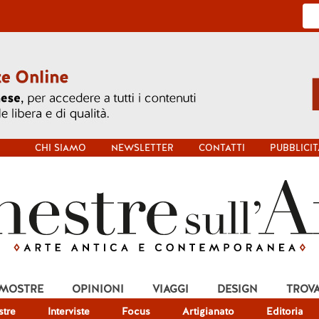
CHI SIAMO
NEWSLETTER
CONTATTI
PUBBLICIT
 MOSTRE
OPINIONI
VIAGGI
DESIGN
TROV
tre
Interviste
Focus
Artigianato
Editoria