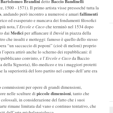
Bartolomeo Brandini
Baccio Bandinelli
a
detto
e, 1500 - 1571). Il primo artista visse pressoché tutta la
o
fallimenti
, andando però incontro a numerosi e amari
ico ed esasperato e mancava dei fondamenti filosofici
più nota, l’
Ercole e Caco
che terminò nel 1534 dopo
Medici
to dai
per affiancare il
David
in piazza della
ltro che insulti e motteggi: famoso è quello dello stesso
pera “un saccaccio di poponi” (cioè di meloni) proprio
 l’opera attirò anche lo scherno dei repubblicani: il
repubblicano convinto, e l’
Ercole e Caco
da Baccio
 della Signoria), filo-mediceo e tra i maggiori protetti
e la superiorità del loro partito nel campo dell’arte era
to commissioni per opere di grandi dimensioni,
piccole dimensioni
ore nelle sculture di
, tanto che
 colossali, in considerazione del fatto che i suoi
a arte rimane limitata dal vano e continuo tentativo, che
siti dell’arte michelangiolesca.