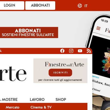
LOGIN
ABBONATI
IT
À
A MOSTRE
LAVORO
SHOP
Mercato
Cinema & TV