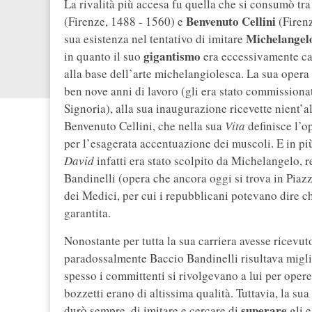
La rivalità più accesa fu quella che si consumò tr
Benvenuto Cellini
(Firenze, 1488 - 1560) e
(Firenz
Michelangel
sua esistenza nel tentativo di imitare
gigantismo
in quanto il suo
era eccessivamente car
alla base dell’arte michelangiolesca. La sua opera 
ben nove anni di lavoro (gli era stato commissiona
Signoria), alla sua inaugurazione ricevette nient’a
Benvenuto Cellini, che nella sua
Vita
definisce l’o
per l’esagerata accentuazione dei muscoli. E in più
David
infatti era stato scolpito da Michelangelo, 
Bandinelli (opera che ancora oggi si trova in Piazza
dei Medici, per cui i repubblicani potevano dire ch
garantita.
Nonostante per tutta la sua carriera avesse ricevu
paradossalmente Baccio Bandinelli risultava migli
spesso i committenti si rivolgevano a lui per opere
bozzetti erano di altissima qualità. Tuttavia, la su
superare
durò sempre, di imitare e cercare di
gli e