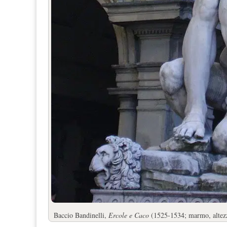
Baccio Bandinelli,
Ercole e Caco
(1525-1534; marmo, altezza