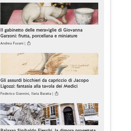
Il gabinetto delle meraviglie di Giovanna
Garzoni: frutta, porcellana e miniature
Andrea Fusani |
Gli assurdi bicchieri da capriccio di Jacopo
Ligozzi: fantasia alla tavola dei Medici
Federico Giannini, Ilaria Baratta |
Palazzo Sinibaldo Fieschi, la dimora progettata