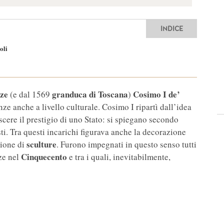
INDICE
oli
ze
granduca di Toscana
Cosimo I de’
(e dal 1569
)
enze anche a livello culturale. Cosimo I ripartì dall’idea
cere il prestigio di uno Stato: si spiegano secondo
isti. Tra questi incarichi figurava anche la decorazione
sculture
zione di
. Furono impegnati in questo senso tutti
Cinquecento
ze nel
e tra i quali, inevitabilmente,