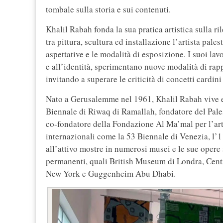
tombale sulla storia e sui contenuti.
Khalil Rabah fonda la sua pratica artistica sulla ri
tra pittura, scultura ed installazione l’artista pal
aspettative e le modalità di esposizione. I suoi la
e all’identità, sperimentano nuove modalità di rap
invitando a superare le criticità di concetti cardin
Nato a Gerusalemme nel 1961, Khalil Rabah vive e l
Biennale di Riwaq di Ramallah, fondatore del Pa
co-fondatore della Fondazione Al Ma’mal per l’ar
internazionali come la 53 Biennale di Venezia, l’1
all’attivo mostre in numerosi musei e le sue opere 
permanenti, quali British Museum di Londra, Cent
New York e Guggenheim Abu Dhabi.