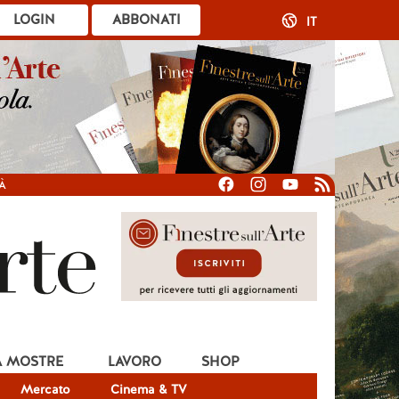
LOGIN
ABBONATI
IT
À
A MOSTRE
LAVORO
SHOP
Mercato
Cinema & TV