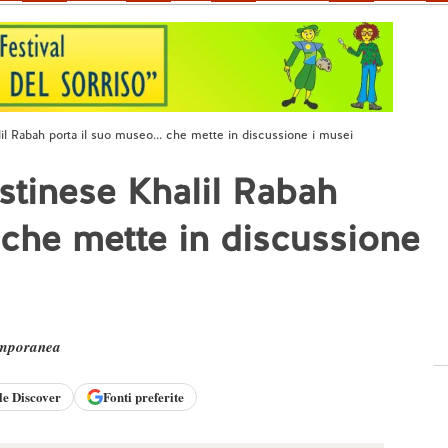
alil Rabah porta il suo museo... che mette in discussione i musei
estinese Khalil Rabah
 che mette in discussione
emporanea
le
Discover
Fonti preferite