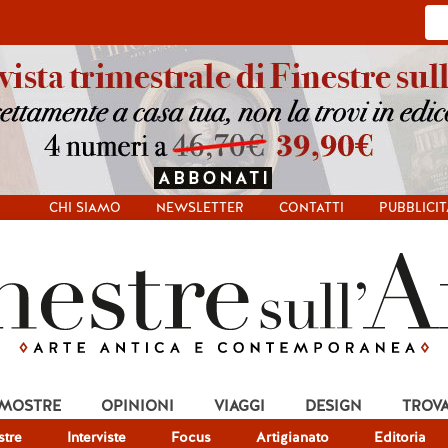
CHI SIAMO
NEWSLETTER
CONTATTI
PUBBLICIT
 MOSTRE
OPINIONI
VIAGGI
DESIGN
TROV
tre
Interviste
Focus
Artigianato
Editoria