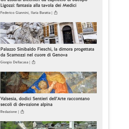
Ligozzi: fantasia alla tavola dei Medici
Federico Giannini, Ilaria Baratta |
Palazzo Sinibaldo Fieschi, la dimora progettata
da Scamozzi nel cuore di Genova
Giorgio Dellacasa |
Valsesia, dodici Sentieri dell’Arte raccontano
secoli di devozione alpina
Redazione |