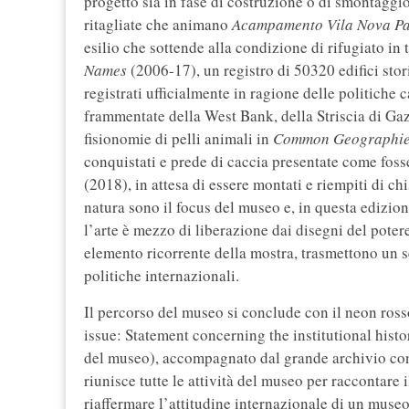
progetto sia in fase di costruzione o di smontaggio
ritagliate che animano
Acampamento Vila Nova Pa
esilio che sottende alla condizione di rifugiato in
Names
(2006-17), un registro di 50320 edifici stori
registrati ufficialmente in ragione delle politiche c
frammentate della West Bank, della Striscia di Gaz
fisionomie di pelli animali in
Common Geographi
conquistati e prede di caccia presentate come fosser
(2018), in attesa di essere montati e riempiti di c
natura sono il focus del museo e, in questa edizio
l’arte è mezzo di liberazione dai disegni del poter
elemento ricorrente della mostra, trasmettono un se
politiche internazionali.
Il percorso del museo si conclude con il neon ros
issue: Statement concerning the institutional histo
del museo), accompagnato dal grande archivio consu
riunisce tutte le attività del museo per raccontare il
riaffermare l’attitudine internazionale di un muse