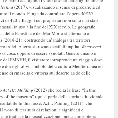
. Le pareti accolgono i vuoti lasciati dalle figure umane
lestina
(2017), visualizzando il senso di precarietà ed
 tutto il mondo. Funge da contraltare l’opera
50320
ci di 420 villaggi i cui proprietari non sono mai stati
atastali in uso alla fine del XIX secolo. Le geografie
a, della Palestina e del Mar Morto si alternano a
es
(2018-21), costruendo un’analogia tra territori
o trofei. A terra si trovano scaffali impilati
Recovered
hissà cosa, oppure di essere svuotati. Genere umano e
ne del PMNHH, il visitatore intraprende un viaggio dove
e e dove gli olivi, simbolo della cultura Mediterranea ed
nso di rinascita e vittoria sul deserto arido delle
so
Act III: Molding
(2012) che recita la frase “In this
ry of the museum” (qui si parla della storia istituzionale
ltabile In this iusse. Act I: Painting (2011), che
 lavoro di tessitura di relazioni e significati e
o che tradisce la musealizzazione, intesa come pietra