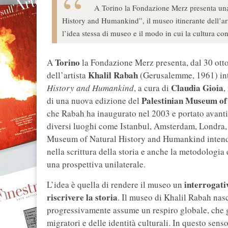
A Torino la Fondazione Merz presenta una
History and Humankind”, il museo itinerante dell’art
l’idea stessa di museo e il modo in cui la cultura cont
Torino
A
la Fondazione Merz presenta, dal 30 otto
Khalil Rabah
dell’artista
(Gerusalemme, 1961) int
Claudia Gioia
History and Humankind
, a cura di
,
Palestinian Museum of
di una nuova edizione del
che Rabah ha inaugurato nel 2003 e portato avanti,
diversi luoghi come Istanbul, Amsterdam, Londra,
Museum of Natural History and Humankind intende m
nella scrittura della storia e anche la metodologia
una prospettiva unilaterale.
interrogat
L’idea è quella di rendere il museo un
riscrivere la storia
. Il museo di Khalil Rabah nasc
progressivamente assume un respiro globale, che 
migratori e delle identità culturali. In questo sen