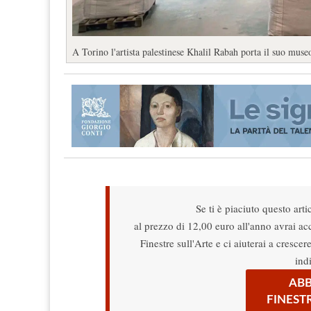
A Torino l'artista palestinese Khalil Rabah porta il suo muse
Se ti è piaciuto questo arti
al prezzo di 12,00 euro all'anno avrai acce
Finestre sull'Arte e ci aiuterai a cresce
ind
ABB
FINEST