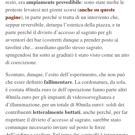
ampiamente prevedibile
resto, era
: sono state molte le
anche su queste
proteste levatesi nei giorni scorsi (
pagine
), in parte perché si tratta di un intervento che,
seppur reversibile, deturpa l’estetica della piazza, e in
parte perché il divieto d’accesso al sagrato per gli
avventori dei bar (costretti dunque a prender posto ai
tavolini che... assediano quello stesso sagrato,
spingendosi fin sotto ai gradini) è stato visto come un atto
di coercizione.
Scontato, dunque, l’esito dell’esperimento, che non può
fallimentare
che esser definito
. La cordonatura, da sola,
è costata 40mila euro (e dell’operazione fanno parte altri
40mila euro per gli impianti di videosorveglianza e
d’illuminazione, per un totale di 80mila euro): soldi dei
letteralmente buttati
contribuenti
, anche perché, per far
rispettare il divieto d’accesso al sagrato, sarebbe stato
comunque necessario inviare sul posto le forze
dell’ordine a vigilare. Sul tema dei controlli è intervenuta