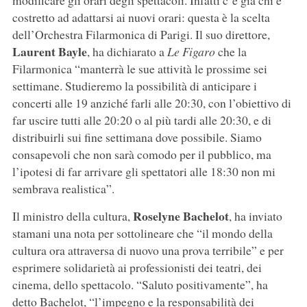
modificare gli orari degli spettacoli. Infatti c’è già chi è
costretto ad adattarsi ai nuovi orari: questa è la scelta
dell’Orchestra Filarmonica di Parigi. Il suo direttore,
Laurent Bayle
, ha dichiarato a
Le Figaro
che la
Filarmonica “manterrà le sue attività le prossime sei
settimane. Studieremo la possibilità di anticipare i
concerti alle 19 anziché farli alle 20:30, con l’obiettivo di
far uscire tutti alle 20:20 o al più tardi alle 20:30, e di
distribuirli sui fine settimana dove possibile. Siamo
consapevoli che non sarà comodo per il pubblico, ma
l’ipotesi di far arrivare gli spettatori alle 18:30 non mi
sembrava realistica”.
Roselyne Bachelot
Il ministro della cultura,
, ha inviato
stamani una nota per sottolineare che “il mondo della
cultura ora attraversa di nuovo una prova terribile” e per
esprimere solidarietà ai professionisti dei teatri, dei
cinema, dello spettacolo. “Saluto positivamente”, ha
detto Bachelot, “l’impegno e la responsabilità dei