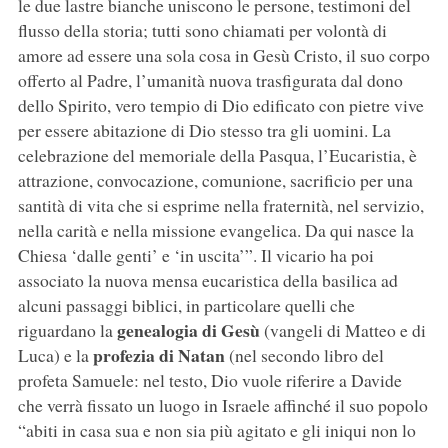
le due lastre bianche uniscono le persone, testimoni del
flusso della storia; tutti sono chiamati per volontà di
amore ad essere una sola cosa in Gesù Cristo, il suo corpo
offerto al Padre, l’umanità nuova trasfigurata dal dono
dello Spirito, vero tempio di Dio edificato con pietre vive
per essere abitazione di Dio stesso tra gli uomini. La
celebrazione del memoriale della Pasqua, l’Eucaristia, è
attrazione, convocazione, comunione, sacrificio per una
santità di vita che si esprime nella fraternità, nel servizio,
nella carità e nella missione evangelica. Da qui nasce la
Chiesa ‘dalle genti’ e ‘in uscita’”. Il vicario ha poi
associato la nuova mensa eucaristica della basilica ad
alcuni passaggi biblici, in particolare quelli che
genealogia di Gesù
riguardano la
(vangeli di Matteo e di
profezia di Natan
Luca) e la
(nel secondo libro del
profeta Samuele: nel testo, Dio vuole riferire a Davide
che verrà fissato un luogo in Israele affinché il suo popolo
“abiti in casa sua e non sia più agitato e gli iniqui non lo