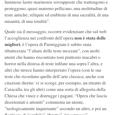
luminose lastre marmoree sovrapposte che trattengono e
proteggono, quasi materno pellicano, una moltitudine di
teste antiche; reliquie ed emblemi di una sacralità, di una
umanità, di una totalità”.
Quale sia il messaggio, occorre evidenziare che sul web
non è stata delle
l’accoglienza nei confronti dell’opera
migliori
, è l’opera di Parmiggiani è subito stata
ribattezzata “l’altare delle teste mozzate”, con molti
utenti che hanno riscontrato toni piuttosto macabri o
horror nella distesa di teste infilate una sopra l’altra, e
altri che invece hanno interpretato l’opera (con le sue
teste che ricordano quelle dell’arte classica, anche con
citazioni dirette: vi si scorge, per esempio, un ritratto di
Caracalla, tra gli altri) come una sorta di allegoria della
Chiesa che vince e distrugge i pagani. “Opera che lascia
disorientati e attoniti” commenta un utente,
“teologicamente inquietante” secondo un altro, e poi un
florilegio di “orribile”, “brutto”, “mostruoso”,