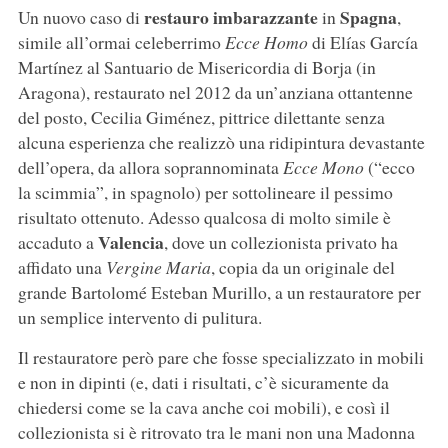
restauro imbarazzante
Spagna
Un nuovo caso di
in
,
simile all’ormai celeberrimo
Ecce Homo
di Elías García
Martínez al Santuario de Misericordia di Borja (in
Aragona), restaurato nel 2012 da un’anziana ottantenne
del posto, Cecilia Giménez, pittrice dilettante senza
alcuna esperienza che realizzò una ridipintura devastante
dell’opera, da allora soprannominata
Ecce Mono
(“ecco
la scimmia”, in spagnolo) per sottolineare il pessimo
risultato ottenuto. Adesso qualcosa di molto simile è
Valencia
accaduto a
, dove un collezionista privato ha
affidato una
Vergine Maria
, copia da un originale del
grande Bartolomé Esteban Murillo, a un restauratore per
un semplice intervento di pulitura.
Il restauratore però pare che fosse specializzato in mobili
e non in dipinti (e, dati i risultati, c’è sicuramente da
chiedersi come se la cava anche coi mobili), e così il
collezionista si è ritrovato tra le mani non una Madonna