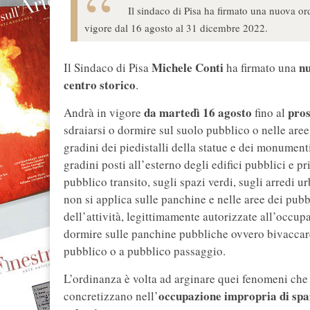
Il sindaco di Pisa ha firmato una nuova or
vigore dal 16 agosto al 31 dicembre 2022.
Michele Conti
n
Il Sindaco di Pisa
ha firmato una
centro storico
.
da martedì 16 agosto
pro
Andrà in vigore
fino al
sdraiarsi o dormire sul suolo pubblico o nelle are
gradini dei piedistalli della statue e dei monumenti
gradini posti all’esterno degli edifici pubblici e p
pubblico transito, sugli spazi verdi, sugli arredi ur
non si applica sulle panchine e nelle aree dei pubb
dell’attività, legittimamente autorizzate all’occupa
dormire sulle panchine pubbliche ovvero bivaccare
pubblico o a pubblico passaggio.
L’ordinanza è volta ad arginare quei fenomeni che
occupazione impropria di spaz
concretizzano nell’