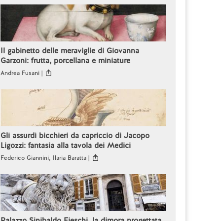
Il gabinetto delle meraviglie di Giovanna
Garzoni: frutta, porcellana e miniature
Andrea Fusani |
Gli assurdi bicchieri da capriccio di Jacopo
Ligozzi: fantasia alla tavola dei Medici
Federico Giannini, Ilaria Baratta |
Palazzo Sinibaldo Fieschi, la dimora progettata