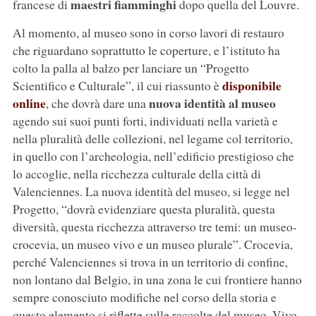
maestri fiamminghi
francese di
dopo quella del Louvre.
Al momento, al museo sono in corso lavori di restauro
che riguardano soprattutto le coperture, e l’istituto ha
colto la palla al balzo per lanciare un “Progetto
disponibile
Scientifico e Culturale”, il cui riassunto è
online
nuova identità al museo
, che dovrà dare una
agendo sui suoi punti forti, individuati nella varietà e
nella pluralità delle collezioni, nel legame col territorio,
in quello con l’archeologia, nell’edificio prestigioso che
lo accoglie, nella ricchezza culturale della città di
Valenciennes. La nuova identità del museo, si legge nel
Progetto, “dovrà evidenziare questa pluralità, questa
diversità, questa ricchezza attraverso tre temi: un museo-
crocevia, un museo vivo e un museo plurale”. Crocevia,
perché Valenciennes si trova in un territorio di confine,
non lontano dal Belgio, in una zona le cui frontiere hanno
sempre conosciuto modifiche nel corso della storia e
questo elemento si riflette sulle raccolte del museo. Vivo