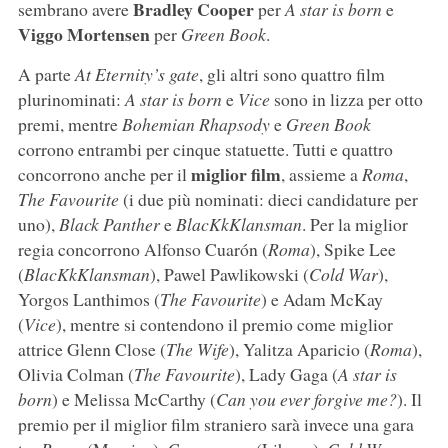
Bradley Cooper
sembrano avere
per
A star is born
e
Viggo Mortensen
per
Green Book
.
A parte
At Eternity’s gate
, gli altri sono quattro film
plurinominati:
A star is born
e
Vice
sono in lizza per otto
premi, mentre
Bohemian Rhapsody
e
Green Book
corrono entrambi per cinque statuette. Tutti e quattro
miglior film
concorrono anche per il
, assieme a
Roma
,
The Favourite
(i due più nominati: dieci candidature per
uno),
Black Panther
e
BlacKkKlansman
. Per la miglior
regia concorrono Alfonso Cuarón (
Roma
), Spike Lee
(
BlacKkKlansman
), Pawel Pawlikowski (
Cold War
),
Yorgos Lanthimos (
The Favourite
) e Adam McKay
(
Vice
), mentre si contendono il premio come miglior
attrice Glenn Close (
The Wife
), Yalitza Aparicio (
Roma
),
Olivia Colman (
The Favourite
), Lady Gaga (
A star is
born
) e Melissa McCarthy (
Can you ever forgive me?
). Il
premio per il miglior film straniero sarà invece una gara