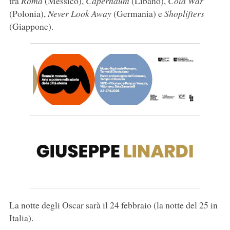
tra
Roma
(Messico),
Capernaum
(Libano),
Cold War
(Polonia),
Never Look Away
(Germania) e
Shoplifters
(Giappone).
La notte degli Oscar sarà il 24 febbraio (la notte del 25 in
Italia).