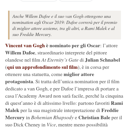
Anche Willem Dafoe e il suo van Gogh ottengono una
nomination agli Oscar 2019: Dafoe correrà per il premio
di miglior attore assieme, tra gli altri, a Rami Malek e al
suo Freddie Mercury.
Vincent van Gogh
è nominato per gli Oscar
: l’attore
Willem Dafoe
, straordinario interprete del pittore
Julian Schnabel
olandese nel film
At Eternity’s Gate
di
qui un approfondimento sul film
(
), è in corsa per
miglior attore
ottenere una statuetta, come
protagonista
. Si tratta dell’unica nomination per il film
dedicato a van Gogh, e per Dafoe l’impresa di portare a
casa l’Academy Award non sarà facile, perché la cinquina
Rami
di quest’anno è di altissimo livello: partono favoriti
Malek
Freddie
per la sua magistrale interpretazione di
Mercury
Christian Bale
in
Bohemian Rhapsody
e
per il
suo Dick Cheney in
Vice
, mentre meno possibilità