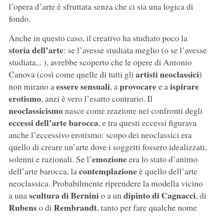
l’opera d’arte è sfruttata senza che ci sia una logica di
fondo.
Anche in questo caso, il creativo ha studiato poco la
storia dell’arte
: se l’avesse studiata meglio (o se l’avesse
studiata... ), avrebbe scoperto che le opere di Antonio
artisti neoclassici
Canova (così come quelle di tutti gli
)
essere sensuali
provocare
ispirare
non mirano a
, a
e a
erotismo
, anzi è vero l’esatto contrario. Il
neoclassicismo
nasce come reazione nei confronti degli
eccessi dell’arte barocca
, e tra questi eccessi figurava
anche l’eccessivo erotismo: scopo dei neoclassici era
quello di creare un’arte dove i soggetti fossero idealizzati,
emozione
solenni e razionali. Se l’
era lo stato d’animo
contemplazione
dell’arte barocca, la
è quello dell’arte
neoclassica. Probabilmente riprendere la modella vicino
scultura di Bernini
dipinto di Cagnacci
a una
o a un
, di
Rubens
Rembrandt
o di
, tanto per fare qualche nome