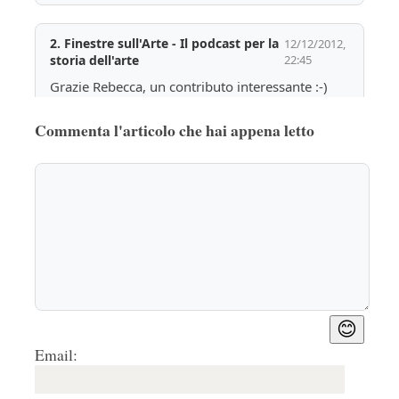
2.
Finestre sull'Arte - Il podcast per la
12/12/2012,
storia dell'arte
22:45
Grazie Rebecca, un contributo interessante :-)
Rispondi
🤍
0
Commenta l'articolo che hai appena letto
3.
Stefano Papini
15/12/2012, 14:29
I nessi che tu cogli non sono quelli che 
interessano il pubblicitario. Ad emergere è la 
modella e una determinata idea di arte 
stereotipata. La pubblicità è quindi riuscita. Il 
senso dell'operazione è proprio nel non avere 
senso.
Rispondi
🤍
0
😊
Email: