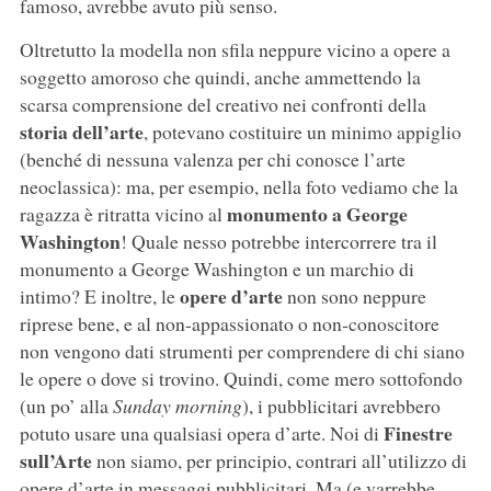
famoso, avrebbe avuto più senso.
Oltretutto la modella non sfila neppure vicino a opere a
soggetto amoroso che quindi, anche ammettendo la
scarsa comprensione del creativo nei confronti della
storia dell’arte
, potevano costituire un minimo appiglio
(benché di nessuna valenza per chi conosce l’arte
neoclassica): ma, per esempio, nella foto vediamo che la
monumento a George
ragazza è ritratta vicino al
Washington
! Quale nesso potrebbe intercorrere tra il
monumento a George Washington e un marchio di
opere d’arte
intimo? E inoltre, le
non sono neppure
riprese bene, e al non-appassionato o non-conoscitore
non vengono dati strumenti per comprendere di chi siano
le opere o dove si trovino. Quindi, come mero sottofondo
(un po’ alla
Sunday morning
), i pubblicitari avrebbero
Finestre
potuto usare una qualsiasi opera d’arte. Noi di
sull’Arte
non siamo, per principio, contrari all’utilizzo di
opere d’arte in messaggi pubblicitari. Ma (e varrebbe