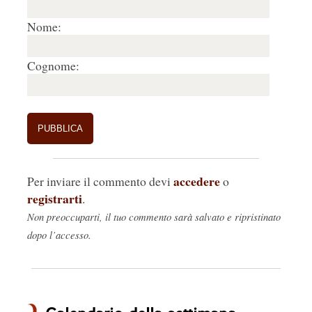
4.
Ernesto Proposta
20/03/2018, 12:07
Nome:
Favorire la diffusione di nudi, oho no, neanche a 
scopo artistico ed educativo, vendita di dati e 
Cognome:
profili commerciali si.
Ne anche a pagamento un po di nudo artistico 
e\o educativo?
accedere
Per inviare il commento devi
o
Meglio, più turismo culturale ed educativo, con 
registrarti
.
farcitura di turista con i pruriti, attirato dalla 
Non preoccuparti, il tuo commento sarà salvato e ripristinato
censura.
Rispondi
🤍
0
dopo l’accesso.