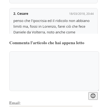
2.
Cesare
18/03/2018, 20:44
penso che l'ipocrisia ed il ridicolo non abbiano 
limiti ma, fossi in Lorenzo, farei ciò che fece 
Daniele da Volterra, noto anche come 
"Braghettone", metterei delle incredibili e BEN 
Commenta l'articolo che hai appena letto
EVIDENTI mutande a tutti i nudi oggetto della 
questione, questo non potrebbe far altro che 
aumentare l'eco della questione e ...cosa c'è di 
meglio, se non il vocio,  per la pubblicità? 
Rispondi
🤍
0
3.
Antonella
20/03/2018, 09:08
FB Cosa fa? = Inquisizione
Rispondi
🤍
0
😊
Email: