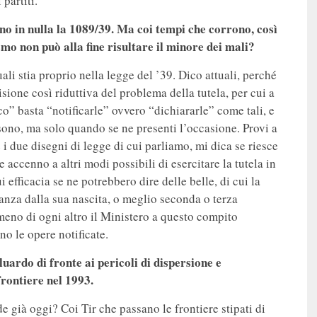
partiti.
no in nulla la 1089/39. Ma coi tempi che corrono, così
mo non può alla fine risultare il minore dei mali?
uali stia proprio nella legge del ’39. Dico attuali, perché
sione così riduttiva del problema della tutela, per cui a
ico” basta “notificarle” ovvero “dichiararle” come tali, e
sono, ma solo quando se ne presenti l’occasione. Provi a
e i due disegni di legge di cui parliamo, mi dica se riesce
accenno a altri modi possibili di esercitare la tutela in
 efficacia se ne potrebbero dire delle belle, di cui la
stanza dalla sua nascita, o meglio seconda o terza
 meno di ogni altro il Ministero a questo compito
no le opere notificate.
aluardo di fronte ai pericoli di dispersione e
rontiere nel 1993.
già oggi? Coi Tir che passano le frontiere stipati di