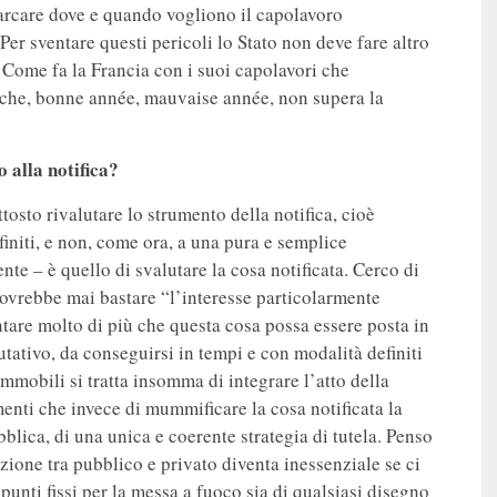
arcare dove e quando vogliono il capolavoro
er sventare questi pericoli lo Stato non deve fare altro
 Come fa la Francia con i suoi capolavori che
 che, bonne année, mauvaise année, non supera la
 alla notifica?
tosto rivalutare lo strumento della notifica, cioè
efiniti, e non, come ora, a una pura e semplice
nte – è quello di svalutare la cosa notificata. Cerco di
 dovrebbe mai bastare “l’interesse particolarmente
tare molto di più che questa cosa possa essere posta in
tativo, da conseguirsi in tempi e con modalità definiti
immobili si tratta insomma di integrare l’atto della
menti che invece di mummificare la cosa notificata la
blica, di una unica e coerente strategia di tutela. Penso
inzione tra pubblico e privato diventa inessenziale se ci
punti fissi per la messa a fuoco sia di qualsiasi disegno