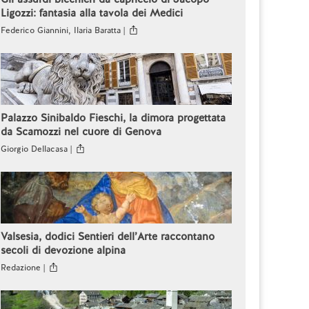
Ligozzi: fantasia alla tavola dei Medici
Federico Giannini, Ilaria Baratta |
Palazzo Sinibaldo Fieschi, la dimora progettata
da Scamozzi nel cuore di Genova
Giorgio Dellacasa |
Valsesia, dodici Sentieri dell’Arte raccontano
secoli di devozione alpina
Redazione |