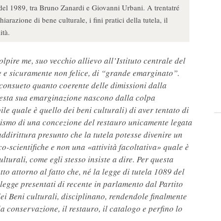
del 1989, tra Bruno Zanardi e Giovanni Urbani. A trentatré
arazione di bene culturale, i fini pratici della tutela, il
ità.
pire me, suo vecchio allievo all’Istituto centrale del
are e sicuramente non felice, di “grande emarginato”.
nconsueto quanto coerente delle dimissioni dalla
 questa sua emarginazione nascono dalla colpa
e quale è quello dei beni culturali) di aver tentato di
atismo di una concezione del restauro unicamente legata
 addirittura presunto che la tutela potesse divenire un
o-scientifiche e non una «attività facoltativa» quale è
lturali, come egli stesso insiste a dire. Per questa
o attorno al fatto che, né la legge di tutela 1089 del
a legge presentati di recente in parlamento dal Partito
dei Beni culturali, disciplinano, rendendole finalmente
la conservazione, il restauro, il catalogo e perfino lo