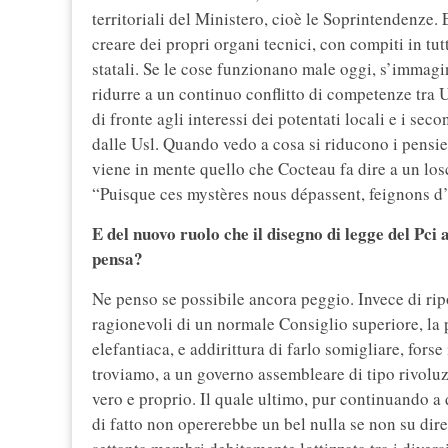
territoriali del Ministero, cioè le Soprintendenz
creare dei propri organi tecnici, con compiti in tut
statali. Se le cose funzionano male oggi, s’immag
ridurre a un continuo conflitto di competenze tra U
di fronte agli interessi dei potentati locali e i sec
dalle Usl. Quando vedo a cosa si riducono i pensieri
viene in mente quello che Cocteau fa dire a un lo
“Puisque ces mystères nous dépassent, feignons d’e
E del nuovo ruolo che il disegno di legge del Pci 
pensa?
Ne penso se possibile ancora peggio. Invece di rip
ragionevoli di un normale Consiglio superiore, la p
elefantiaca, e addirittura di farlo somigliare, fors
troviamo, a un governo assembleare di tipo rivoluzi
vero e proprio. Il quale ultimo, pur continuando a
di fatto non opererebbe un bel nulla se non su dire