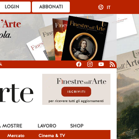
LOGIN
ABBONATI
IT
À
A MOSTRE
LAVORO
SHOP
Mercato
Cinema & TV