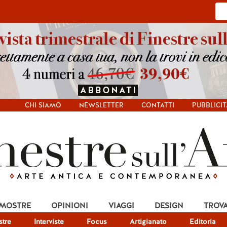
CHI SIAMO
NEWSLETTER
CONTATTI
PUBBLICIT
 MOSTRE
OPINIONI
VIAGGI
DESIGN
TROV
tre
Interviste
Focus
Artigianato
Editoria