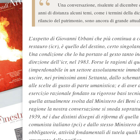
Una conversazione, risalente al dicembre 
anni di distanza alcuni temi, come i termini della dichi
rilancio del patrimonio, sono ancora di grande attual
L’aspetto di Giovanni Urbani che più continua a col
restauro (icr), è quello del destino, certo singol
Una condizione che lo ha portato al gesto tanto i
direzione dell’icr, nel 1983. Forse le ragioni di
(imperdonabile in un settore assolutamente immobil
uscire, nei primissimi anni Settanta, dallo schem
alle scelte di gusto di parte umanistica; e di aver
esercizio razionale fondato su rigorose basi tecnic
quella attualmente svolta dal Ministero dei Beni cu
ragione la nostra conversazione si snoda soprattutt
1939, né i due distinti disegni di riforma di quell
comunista italiano (pci) e dallo stesso Ministero 
obbligatorie, attività fondamentali di tutela quali 
strumento della notifica.