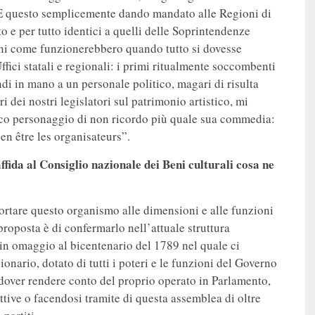
e. E questo semplicemente dando mandato alle Regioni di
to e per tutto identici a quelli delle Soprintendenze
ini come funzionerebbero quando tutto si dovesse
ffici statali e regionali: i primi ritualmente soccombenti
ondi in mano a un personale politico, magari di risulta
 dei nostri legislatori sul patrimonio artistico, mi
sco personaggio di non ricordo più quale sua commedia:
n être les organisateurs”.
affida al Consiglio nazionale dei Beni culturali cosa ne
ortare questo organismo alle dimensioni e alle funzioni
roposta è di confermarlo nell’attuale struttura
e in omaggio al bicentenario del 1789 nel quale ci
onario, dotato di tutti i poteri e le funzioni del Governo
 dover rendere conto del proprio operato in Parlamento,
ttive o facendosi tramite di questa assemblea di oltre