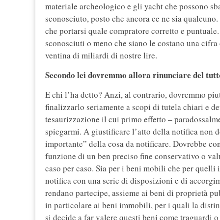
materiale archeologico e gli yacht che possono sb
sconosciuto, posto che ancora ce ne sia qualcuno. P
che portarsi quale compratore corretto e puntuale.
sconosciuti o meno che siano le costano una cifra
ventina di miliardi di nostre lire.
Secondo lei dovremmo allora rinunciare del tutto
E chi l’ha detto? Anzi, al contrario, dovremmo piut
finalizzarlo seriamente a scopi di tutela chiari e d
tesaurizzazione il cui primo effetto – paradossalme
spiegarmi. A giustificare l’atto della notifica non
importante” della cosa da notificare. Dovrebbe con
funzione di un ben preciso fine conservativo o valu
caso per caso. Sia per i beni mobili che per quelli 
notifica con una serie di disposizioni e di accorgi
rendano partecipe, assieme ai beni di proprietà pub
in particolare ai beni immobili, per i quali la dist
si decide a far valere questi beni come traguardi o 