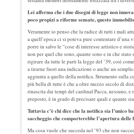
settanta membri debitamente lottizzata tra i diversi 
Lei afferma che i due disegni di legge non innova
poco propizi a riforme sensate, questo immobilis
Veramente io penso che la radice di tutti i mali att
a quell’epoca ci si poteva pure contentare d’una vi
porre in salvo le “cose di interesse artistico e stor
non per quel che sono, quante sono e in che stato 
rigirare da tutte le parti la legge del ’39, così com
a tirarne fuori una indicazione o anche un semplice 
aggiunta a quello della notifica. Strumento sulla cui
più bella di tutte è che a oltre mezzo secolo di di
rinascita dai tempi del cardinal Pacca, nessuno, e
preposto, è in grado di precisare quali e quante sia
Tuttavia c’è chi dice che la notifica sia l’unico b
saccheggio che comporterebbe l’apertura delle f
Ma cosa vuole che succeda nel ’93 che non succede 