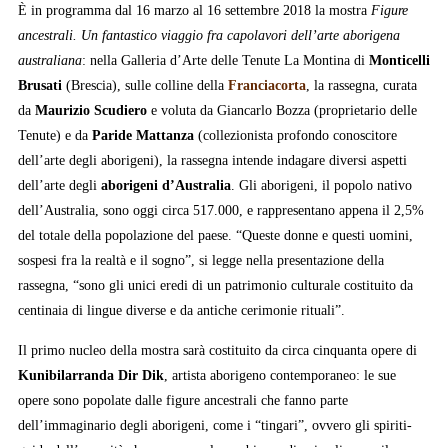
È in programma dal 16 marzo al 16 settembre 2018 la mostra
Figure
ancestrali. Un fantastico viaggio fra capolavori dell’arte aborigena
australiana
: nella Galleria d’Arte delle Tenute La Montina di
Monticelli
Brusati
(Brescia), sulle colline della
Franciacorta
, la rassegna, curata
da
Maurizio Scudiero
e voluta da Giancarlo Bozza (proprietario delle
Tenute) e da
Paride Mattanza
(collezionista profondo conoscitore
dell’arte degli aborigeni), la rassegna intende indagare diversi aspetti
dell’arte degli
aborigeni d’Australia
. Gli aborigeni, il popolo nativo
dell’Australia, sono oggi circa 517.000, e rappresentano appena il 2,5%
del totale della popolazione del paese. “Queste donne e questi uomini,
sospesi fra la realtà e il sogno”, si legge nella presentazione della
rassegna, “sono gli unici eredi di un patrimonio culturale costituito da
centinaia di lingue diverse e da antiche cerimonie rituali”.
Il primo nucleo della mostra sarà costituito da circa cinquanta opere di
Kunibilarranda Dir Dik
, artista aborigeno contemporaneo: le sue
opere sono popolate dalle figure ancestrali che fanno parte
dell’immaginario degli aborigeni, come i “tingari”, ovvero gli spiriti-