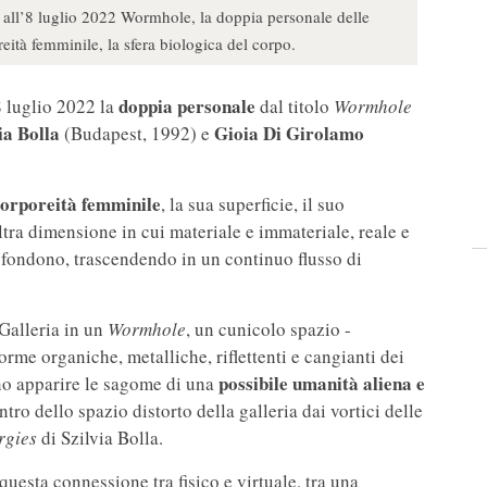
o all’8 luglio 2022 Wormhole, la doppia personale delle
reità femminile, la sfera biologica del corpo.
doppia personale
8 luglio 2022 la
dal titolo
Wormhole
ia Bolla
Gioia Di Girolamo
(Budapest, 1992) e
orporeità femminile
, la sua superficie, il suo
ltra dimensione in cui materiale e immateriale, reale e
i fondono, trascendendo in un continuo flusso di
Galleria in un
Wormhole
, un cunicolo spazio -
orme organiche, metalliche, riflettenti e cangianti dei
possibile umanità aliena e
o apparire le sagome di una
ntro dello spazio distorto della galleria dai vortici delle
rgies
di Szilvia Bolla.
questa connessione tra fisico e virtuale, tra una