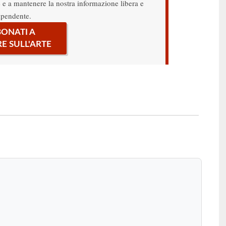
re e a mantenere la nostra informazione libera e
ipendente.
ONATI A
RE SULL'ARTE