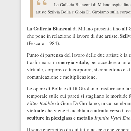
La Galleria Bianconi di Milano ospita fin
artiste Szilvia Bolla e Gioia Di Girolamo sulla corpo
Galleria Bianconi
La
di Milano presenta fino all’
Szilv
che pone in relazione il lavoro di due artiste,
(Pescara, 1984).
c
Punto di partenza del lavoro delle due artiste è la
energia vitale
trasformarsi in
, per accedere a un’a
virtuale, corporeo e incorporeo, si connettono e s
comunicazione e moltiplicazione.
Le opere di Bolla e di Di Girolamo trasformano la 
temporale sulle cui pareti si stagliano le morbide f
Filter Bubble
di Gioia Di Girolamo, in cui sembran
virtuale
che viene risucchiata e attratta verso il ce
sculture in plexiglass e metallo
Infinite Vytal Ene
Il seme energetico da cui tutto nasce e che genera 