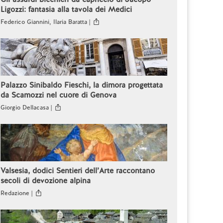
Ligozzi: fantasia alla tavola dei Medici
Federico Giannini, Ilaria Baratta |
Palazzo Sinibaldo Fieschi, la dimora progettata
da Scamozzi nel cuore di Genova
Giorgio Dellacasa |
Valsesia, dodici Sentieri dell’Arte raccontano
secoli di devozione alpina
Redazione |