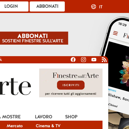
LOGIN
ABBONATI
IT
À
A MOSTRE
LAVORO
SHOP
Mercato
Cinema & TV