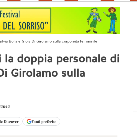
zilvia Bolla e Gioia Di Girolamo sulla corporeità femminile
i la doppia personale di
 Di Girolamo sulla
ranea
le
Discover
Fonti preferite