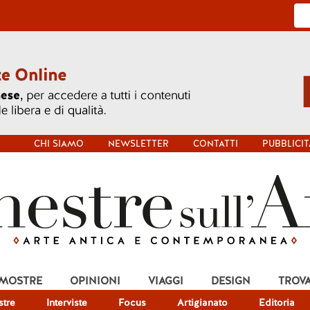
CHI SIAMO
NEWSLETTER
CONTATTI
PUBBLICIT
 MOSTRE
OPINIONI
VIAGGI
DESIGN
TROV
tre
Interviste
Focus
Artigianato
Editoria