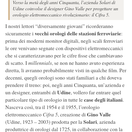
Verso la metà degli anni Cinquanta, l’azienda Solari di
Udine coinvolse il designer Gino Valle per progettare un
orologio elettromeccanico rivoluzionario: il Cifra 5.
I nostri lettori “diversamente giovani” ricorderanno
vecchi orologi delle stazioni ferroviarie
sicuramente i
:
prima dei moderni monitor digitali, negli scali ferroviari
le ore venivano segnate con dispositivi elettromeccanici
che si caratterizzavano per le cifre fisse che cambiavano
di scatto. I
millennials
, se non ne hanno avuto esperienza
diretta, li avranno probabilmente visti in qualche film. Per
decenni, quegli orologi sono stati familiari a chi doveva
prendere il treno: poi, negli anni Cinquanta, un’azienda e
Udine
un designer, entrambi di
, vollero far entrare quel
case degli italiani
particolare tipo di orologio in tutte le
.
Nasceva così, tra il 1954 e il 1955, l’orologio
Gino Valle
elettromeccanico
Cifra 5
, creazione di
Solari
(Udine, 1923 – 2003) prodotta per la
, azienda
produttrice di orologi dal 1725, in collaborazione con la