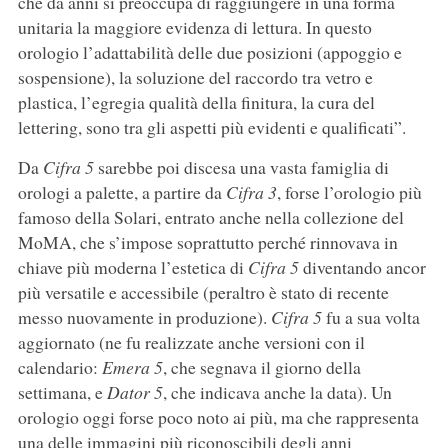
che da anni si preoccupa di raggiungere in una forma
unitaria la maggiore evidenza di lettura. In questo
orologio l’adattabilità delle due posizioni (appoggio e
sospensione), la soluzione del raccordo tra vetro e
plastica, l’egregia qualità della finitura, la cura del
lettering, sono tra gli aspetti più evidenti e qualificati”.
Da
Cifra 5
sarebbe poi discesa una vasta famiglia di
orologi a palette, a partire da
Cifra 3
, forse l’orologio più
famoso della Solari, entrato anche nella collezione del
MoMA, che s’impose soprattutto perché rinnovava in
chiave più moderna l’estetica di
Cifra 5
diventando ancor
più versatile e accessibile (peraltro è stato di recente
messo nuovamente in produzione).
Cifra 5
fu a sua volta
aggiornato (ne fu realizzate anche versioni con il
calendario:
Emera 5
, che segnava il giorno della
settimana, e
Dator 5
, che indicava anche la data). Un
orologio oggi forse poco noto ai più, ma che rappresenta
una delle immagini più riconoscibili degli anni