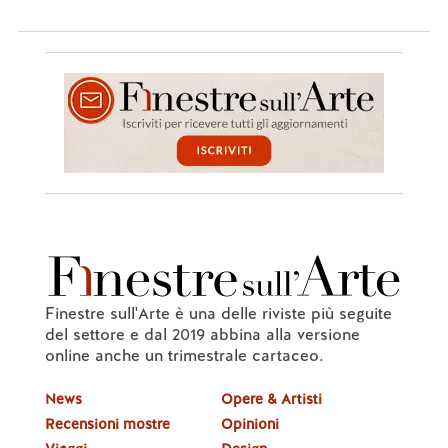
Rispondi
🤍
0
3.
Ravecca Massimo
24/11/2018, 12:19
Il più grande artista è Gesù di Nazaret, se la 
Sindone di Torino è un
suo autoritratto di natura miracolosa. Al suo 
interno contiene la
perduta o forse solo nascosta Battaglia di 
Finestre sull'Arte è una delle riviste più seguite
Anghiari di Leonardo da
del settore e dal 2019 abbina alla versione
online anche un trimestrale cartaceo.
Vinci. Tramite la somiglianza del volto contenuto 
News
Opere & Artisti
nell’immagine della
Recensioni mostre
Opinioni