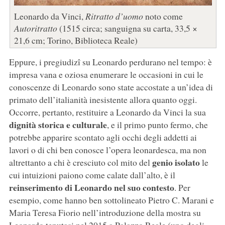
Leonardo da Vinci,
Ritratto d’uomo
noto come
Autoritratto
(1515 circa; sanguigna su carta, 33,5 ×
21,6 cm; Torino, Biblioteca Reale)
Eppure, i pregiudizî su Leonardo perdurano nel tempo: è
impresa vana e oziosa enumerare le occasioni in cui le
conoscenze di Leonardo sono state accostate a un’idea di
primato dell’italianità inesistente allora quanto oggi.
Occorre, pertanto, restituire a Leonardo da Vinci la sua
dignità storica e culturale
, e il primo punto fermo, che
potrebbe apparire scontato agli occhi degli addetti ai
lavori o di chi ben conosce l’opera leonardesca, ma non
genio isolato
altrettanto a chi è cresciuto col mito del
le
cui intuizioni paiono come calate dall’alto, è il
reinserimento di Leonardo nel suo contesto
. Per
esempio, come hanno ben sottolineato Pietro C. Marani e
Maria Teresa Fiorio nell’introduzione della mostra su