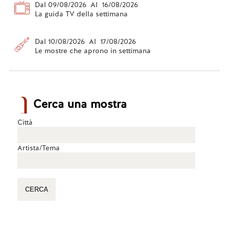
Dal 09/08/2026 Al 16/08/2026
riconoscimento di un processo molto lungo, 
La guida TV della settimana
partito ben prima dell’epoca risorgimentale e 
che ha visto il contributo di letterati e artisti in 
Dal 10/08/2026 Al 17/08/2026
primis. Il punto, forse, è che di questo 
Le mostre che aprono in settimana
sentimento nazionale difetta la maggior parte 
degli italiani e quelli che lo ostentano, non ne 
conoscono nemmeno la storia.
Cerca una mostra
Città
Artista/Tema