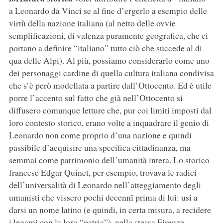
a Leonardo da Vinci se al fine d’ergerlo a esempio delle
virtù della nazione italiana (al netto delle ovvie
semplificazioni, di valenza puramente geografica, che ci
portano a definire “italiano” tutto ciò che succede al di
qua delle Alpi). Al più, possiamo considerarlo come uno
dei personaggi cardine di quella cultura italiana condivisa
che s’è però modellata a partire dall’Ottocento. Ed è utile
porre l’accento sul fatto che già nell’Ottocento si
diffusero comunque letture che, pur coi limiti imposti dal
loro contesto storico, erano volte a inquadrare il genio di
Leonardo non come proprio d’una nazione e quindi
passibile d’acquisire una specifica cittadinanza, ma
semmai come patrimonio dell’umanità intera. Lo storico
francese Edgar Quinet, per esempio, trovava le radici
dell’universalità di Leonardo nell’atteggiamento degli
umanisti che vissero pochi decennî prima di lui: usi a
darsi un nome latino (e quindi, in certa misura, a recidere
i legami con la loro “patria”), nella stessa Firenze