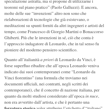
speculazione astratta, ma si propone di utilizzarne i
teoremi sul piano pratico” (Paolo Galluzzi). E ancora,
molte delle sue “invenzioni” altro non sono che
rielaborazioni di tecnologie che già esistevano, o
meditazioni su spunti forniti da altri ingegneri e artisti del
tempo, come Francesco di Giorgio Martini o Bonaccorso
Ghiberti. Più che le invenzioni in sé, ciò che conta è
l’approccio indagatore di Leonardo, che in tal senso fu
pioniere del moderno pensiero scientifico.
Quanto all’italianità
a priori
di Leonardo da Vinci, è
forse superfluo ribadire che all’epoca Leonardo veniva
indicato dai suoi contemporanei come “Leonardo da
Vinci fiorentino” (una formula che troviamo nei
documenti ufficiali, nei contratti, negli scritti dei
contemporanei), che il concetto di nazione italiana, per
quanto da molti studiosi considerato all’epoca
in nuce
,
non era avvertito dall’artista, e che è pertanto una
forzatura storica
voler attribuire l’etichetta d’“italiano”