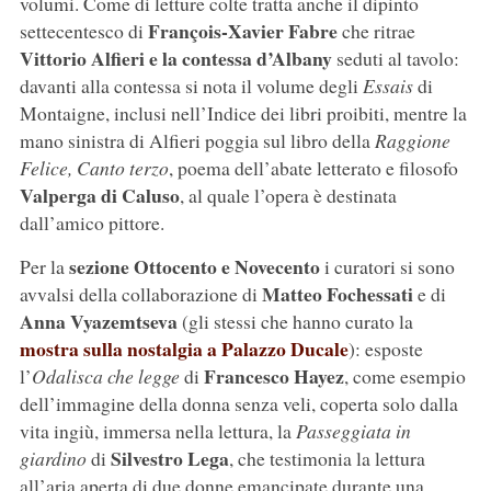
volumi. Come di letture colte tratta anche il dipinto
François-Xavier Fabre
settecentesco di
che ritrae
Vittorio Alfieri e la contessa d’Albany
seduti al tavolo:
davanti alla contessa si nota il volume degli
Essais
di
Montaigne, inclusi nell’Indice dei libri proibiti, mentre la
mano sinistra di Alfieri poggia sul libro della
Raggione
Felice, Canto terzo
, poema dell’abate letterato e filosofo
Valperga di Caluso
, al quale l’opera è destinata
dall’amico pittore.
sezione Ottocento e Novecento
Per la
i curatori si sono
Matteo Fochessati
avvalsi della collaborazione di
e di
Anna Vyazemtseva
(gli stessi che hanno curato la
mostra sulla nostalgia a Palazzo Ducale
): esposte
Francesco Hayez
l’
Odalisca che legge
di
, come esempio
dell’immagine della donna senza veli, coperta solo dalla
vita ingiù, immersa nella lettura, la
Passeggiata in
Silvestro Lega
giardino
di
, che testimonia la lettura
all’aria aperta di due donne emancipate durante una