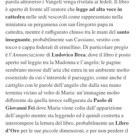
parola attraverso i Vangeli venga rivelata ai fedeli. Il libro
legge ad alta voce in
è aperto di fronte all’oratore che
cattedra
nelle sedi vescovili come rappresentato nella
miniatura su pergamena con san Gregorio papa in
santo
cattedra, mentre è raffigurato chiuso tra le mani del
insegnante
, probabilmente san Cassiano, vestito con
tocco e cappa foderati di ermellino. Di particolare pregio
Ludovico Brea
è l’
Annunciazione
di
, dove il libro è posto
aperto sul leggio tra la Madonna e l’angelo; le pagine
sembrano mosse dall’aria che entra in un ambiente molto
essenziale da cui s’intravede il paesaggio, come anche il
cartiglio con le parole dell’angelo che dalla sua mano
termina vicino al volto di Maria: un’immagine molto
Paolo di
differente da quella invece raffigurata da
Giovanni Fei
dove Maria viene colta dall’apparizione
dell’angelo mentre sta leggendo ed è quindi costretta a
Libro
interrompere la lettura del libro, probabilmente un
d’Ore
per le sue piccole dimensioni, e per non perdere il