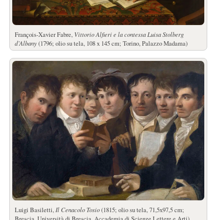
François-Xavier Fabre,
Vittorio Alfieri e la contessa Luisa Stolberg
d’Albany
(1796; olio su tela, 108 x 145 cm; Torino, Palazzo Madama)
Luigi Basiletti,
Il Cenacolo Tosio
(1815; olio su tela, 71,5x97,5 cm;
Brescia, Università di Brescia, Accademia di Scienze Lettere e Arti)