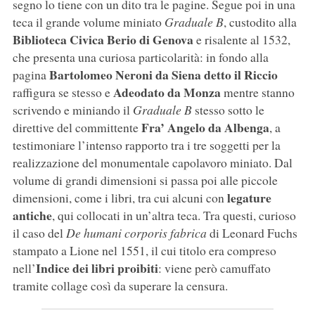
segno lo tiene con un dito tra le pagine. Segue poi in una
teca il grande volume miniato
Graduale B
, custodito alla
Biblioteca Civica Berio di Genova
e risalente al 1532,
che presenta una curiosa particolarità: in fondo alla
Bartolomeo Neroni da Siena detto il Riccio
pagina
Adeodato da Monza
raffigura se stesso e
mentre stanno
scrivendo e miniando il
Graduale B
stesso sotto le
Fra’ Angelo da Albenga
direttive del committente
, a
testimoniare l’intenso rapporto tra i tre soggetti per la
realizzazione del monumentale capolavoro miniato. Dal
volume di grandi dimensioni si passa poi alle piccole
legature
dimensioni, come i libri, tra cui alcuni con
antiche
, qui collocati in un’altra teca. Tra questi, curioso
il caso del
De humani corporis fabrica
di Leonard Fuchs
stampato a Lione nel 1551, il cui titolo era compreso
Indice dei libri proibiti
nell’
: viene però camuffato
tramite collage così da superare la censura.