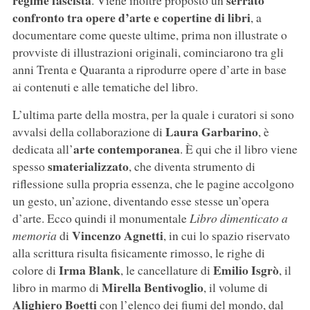
regime fascista
serrato
. Viene inoltre proposto un
confronto tra opere d’arte e copertine di libri
, a
documentare come queste ultime, prima non illustrate o
provviste di illustrazioni originali, cominciarono tra gli
anni Trenta e Quaranta a riprodurre opere d’arte in base
ai contenuti e alle tematiche del libro.
L’ultima parte della mostra, per la quale i curatori si sono
Laura Garbarino
avvalsi della collaborazione di
, è
arte contemporanea
dedicata all’
. È qui che il libro viene
smaterializzato
spesso
, che diventa strumento di
riflessione sulla propria essenza, che le pagine accolgono
un gesto, un’azione, diventando esse stesse un’opera
d’arte. Ecco quindi il monumentale
Libro dimenticato a
Vincenzo Agnetti
memoria
di
, in cui lo spazio riservato
alla scrittura risulta fisicamente rimosso, le righe di
Irma Blank
Emilio Isgrò
colore di
, le cancellature di
, il
Mirella Bentivoglio
libro in marmo di
, il volume di
Alighiero Boetti
con l’elenco dei fiumi del mondo, dal