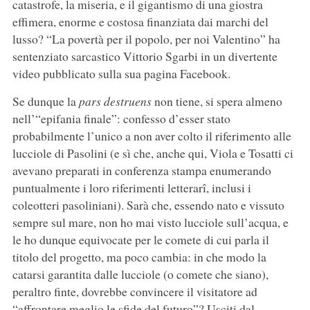
catastrofe, la miseria, e il gigantismo di una giostra
effimera, enorme e costosa finanziata dai marchi del
lusso? “La povertà per il popolo, per noi Valentino” ha
sentenziato sarcastico Vittorio Sgarbi in un divertente
video pubblicato sulla sua pagina Facebook.
Se dunque la
pars destruens
non tiene, si spera almeno
nell’“epifania finale”: confesso d’esser stato
probabilmente l’unico a non aver colto il riferimento alle
lucciole di Pasolini (e sì che, anche qui, Viola e Tosatti ci
avevano preparati in conferenza stampa enumerando
puntualmente i loro riferimenti letterarî, inclusi i
coleotteri pasoliniani). Sarà che, essendo nato e vissuto
sempre sul mare, non ho mai visto lucciole sull’acqua, e
le ho dunque equivocate per le comete di cui parla il
titolo del progetto, ma poco cambia: in che modo la
catarsi garantita dalle lucciole (o comete che siano),
peraltro finte, dovrebbe convincere il visitatore ad
“affrontare meglio le sfide del futuro”? Usciti dal