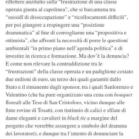
riflettere anzitutto sulla “frustrazione di una classe
operaia giunta al capolinea”, che si barcamena tra
“sussidî di disoccupazione” e “ricollocamenti difficili”,
per poi giungere a respingere una “posizione
drammatica” al fine di convogliarne una “propositiva e
ottimista”, che affronti la necessità di porre le questioni
ambientali “in primo piano nell’agenda politica” e di
investire in ricerca e formazione. Ma dov’è la denuncia?
E come non rilevare la contraddizione tra le
“frustrazioni” della classe operaia e un padiglione costato
due milioni di euro, un terzo dei quali garantiti dallo
Stato e il rimanente dagli sponsor, tra i quali Sanlorenzo e
Valentino (che ha pure organizzato una cena con
bouquet
floreali alle Tese di San Cristoforo, vicino dunque alle
finte rovine di Tosatti, con tintinnio di calici e sfilate di
dame eleganti e cavalieri in
black tie
a margine del
progetto che vorrebbe assurgere a simbolo del dramma
dei lavoratori), e dunque tra l’intento di denunciare la