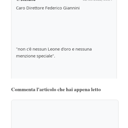
Caro Direttore Federico Giannini 
"non c'é nessun Leone d'oro e nessuna 
menzione speciale".
Commenta l'articolo che hai appena letto
Lei dirà che sono il solito invidioso, premesso 
che ho 20 anni di studio e lavoro più di Tosatti e 
che avrei vinto comunque il Leone d'oro senza 
spendere due milioni di euro per scopiazzare 
Fellini e offendere tutta Italia accettando il 