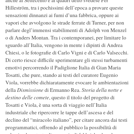
anche al Settecento e ai quadri dello svedese Per
Hilleström, tra i pochissimi dell’epoca a provare queste
sensazioni dinnanzi ai fumi d’una fabbrica, oppure ai
vapori che avvolgono le strade ferrate di Turner, per non
parlare degl’immensi stabilimenti di Adolph von Menzel
o di Anders Montan. Tra i contemporanei, per limitare lo
sguardo all’Italia, vengono in mente i dipinti di Andrea
Chiesi, o le fotografie di Carlo Vigni e di Carlo Valsecchi.
Di certo riesce difficile sperimentare gli stessi turbamenti
emotivi percorrendo il Padiglione Italia di Gian Maria
Tosatti, che pure, stando ai testi del curatore Eugenio
Viola, vorrebbe dichiaratamente evocare le ambientazioni
della
Dismissione
di Ermanno Rea.
Storia della notte e
destino delle comete
, questo il titolo del progetto di
Tosatti e Viola, è una sorta di viaggio nell’Italia
industriale che ripercorre le tappe dell’ascesa e del
declino del “miracolo italiano”, per citare ancora dai testi
programmatici, offrendo al pubblico la possibilità di