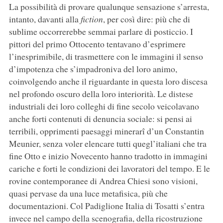
La possibilità di provare qualunque sensazione s’arresta,
intanto, davanti alla
fiction
, per così dire: più che di
sublime occorrerebbe semmai parlare di posticcio. I
pittori del primo Ottocento tentavano d’esprimere
l’inesprimibile, di trasmettere con le immagini il senso
d’impotenza che s’impadroniva del loro animo,
coinvolgendo anche il riguardante in questa loro discesa
nel profondo oscuro della loro interiorità. Le distese
industriali dei loro colleghi di fine secolo veicolavano
anche forti contenuti di denuncia sociale: si pensi ai
terribili, opprimenti paesaggi minerarî d’un Constantin
Meunier, senza voler elencare tutti quegl’italiani che tra
fine Otto e inizio Novecento hanno tradotto in immagini
cariche e forti le condizioni dei lavoratori del tempo. E le
rovine contemporanee di Andrea Chiesi sono visioni,
quasi pervase da una luce metafisica, più che
documentazioni. Col Padiglione Italia di Tosatti s’entra
invece nel campo della scenografia, della ricostruzione