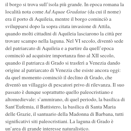
il borgo si trova sull’isola più grande. In epoca romana la
località nota come
Ad Aquae Gradatae
(da cui il nome)
era il porto di Aquileia, mentre il borgo cominciò a
svilupparsi dopo la sopra citata invasione di Attila,
quando molti cittadini di Aquileia lasciarono la città per
trovare scampo nella laguna. Nel VI secolo, diventò sede
del patriarcato di Aquileia e a partire da quell’epoca
cominciò ad acquisire importanza fino al XII secolo,
quando il patriarca di Grado si trasferì a Venezia dando
origine al patriarcato di Venezia che esiste ancora oggi:
da quel momento cominciò il declino di Grado, che
diventò un villaggio di pescatori privo di rilevanza. Il suo
passato è dunque soprattutto quello paleocristiano e
altomedievale: s’ammirano, di quel periodo, la basilica di
Sant’Eufemia, il Battistero, la basilica di Santa Maria
delle Grazie, il santuario della Madonna di Barbana, tutti
significativi siti paleocristiani. La laguna di Grado è
un’area di grande interesse naturalistico.