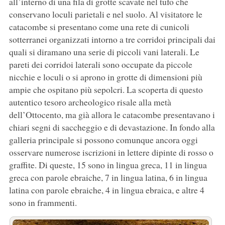
all’interno di una fila di grotte scavate nel tufo che
conservano loculi parietali e nel suolo. Al visitatore le
catacombe si presentano come una rete di cunicoli
sotterranei organizzati intorno a tre corridoi principali dai
quali si diramano una serie di piccoli vani laterali. Le
pareti dei corridoi laterali sono occupate da piccole
nicchie e loculi o si aprono in grotte di dimensioni più
ampie che ospitano più sepolcri. La scoperta di questo
autentico tesoro archeologico risale alla metà
dell’Ottocento, ma già allora le catacombe presentavano i
chiari segni di saccheggio e di devastazione. In fondo alla
galleria principale si possono comunque ancora oggi
osservare numerose iscrizioni in lettere dipinte di rosso o
graffite. Di queste, 15 sono in lingua greca, 11 in lingua
greca con parole ebraiche, 7 in lingua latina, 6 in lingua
latina con parole ebraiche, 4 in lingua ebraica, e altre 4
sono in frammenti.