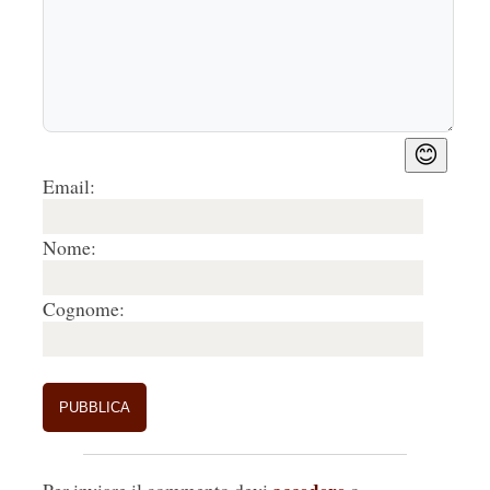
😊
Email:
Nome:
Cognome:
accedere
Per inviare il commento devi
o