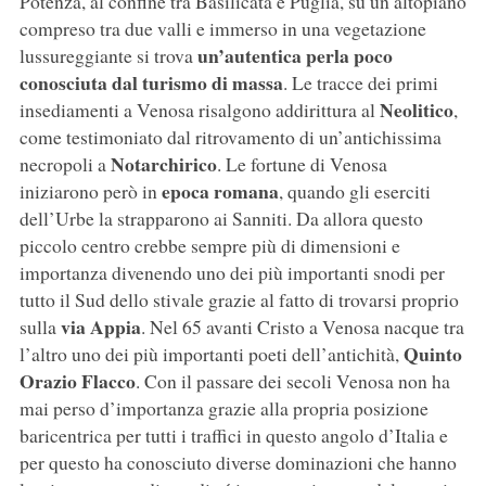
Potenza, al confine tra Basilicata e Puglia, su un altopiano
compreso tra due valli e immerso in una vegetazione
un’autentica perla poco
lussureggiante si trova
conosciuta dal turismo di massa
. Le tracce dei primi
Neolitico
insediamenti a Venosa risalgono addirittura al
,
come testimoniato dal ritrovamento di un’antichissima
Notarchirico
necropoli a
. Le fortune di Venosa
epoca romana
iniziarono però in
, quando gli eserciti
dell’Urbe la strapparono ai Sanniti. Da allora questo
piccolo centro crebbe sempre più di dimensioni e
importanza divenendo uno dei più importanti snodi per
tutto il Sud dello stivale grazie al fatto di trovarsi proprio
via Appia
sulla
. Nel 65 avanti Cristo a Venosa nacque tra
Quinto
l’altro uno dei più importanti poeti dell’antichità,
Orazio Flacco
. Con il passare dei secoli Venosa non ha
mai perso d’importanza grazie alla propria posizione
baricentrica per tutti i traffici in questo angolo d’Italia e
per questo ha conosciuto diverse dominazioni che hanno