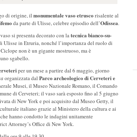
monumentale vaso etrusco
go di origine, il
risalente al
ifemo
Odissea
da parte di Ulisse, celebre episodio dell’
.
tecnica bianco-su-
l vaso si presenta decorato con la
i Ulisse in Etruria, nonché l’importanza del ruolo di
l Ciclope non è un gigante mostruoso, ma è
 uno sgabello.
erveteri
per un mese a partire dal 6 maggio, giorno
Parco archeologico di Cerveteri e
sa
organizzata dal
enerale Musei, il Museo Nazionale Romano, il Comando
mune di Cerveteri; il vaso sarà esposto fino al 5 giugno
ivata di New York e poi acquisito dal Museo Getty, il
culturale italiano grazie al Ministero della cultura e ai
, che hanno condotto le indagini unitamente
rict Attorney’s Office di New York.
alle ore 9 alle 19.30.