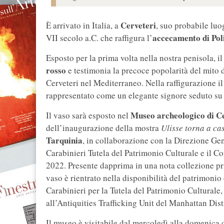
Cerveteri
È arrivato in Italia, a
, suo probabile luo
accecamento di Pol
VII secolo a.C. che raffigura l’
Esposto per la prima volta nella nostra penisola, i
rosso
e testimonia la precoce popolarità del mito d
Cerveteri nel Mediterraneo. Nella raffigurazione i
rappresentato come un elegante signore seduto su
Museo archeologico di C
Il vaso sarà esposto nel
dell’inaugurazione della mostra
Ulisse torna a ca
Tarquinia
, in collaborazione con la Direzione G
Carabinieri Tutela del Patrimonio Culturale e il Co
2022. Presente dapprima in una nota collezione pr
vaso è rientrato nella disponibilità del patrimonio 
Carabinieri per la Tutela del Patrimonio Culturale
all’Antiquities Trafficking Unit del Manhattan Dist
Il museo è visitabile dal mercoledì alla domenica d