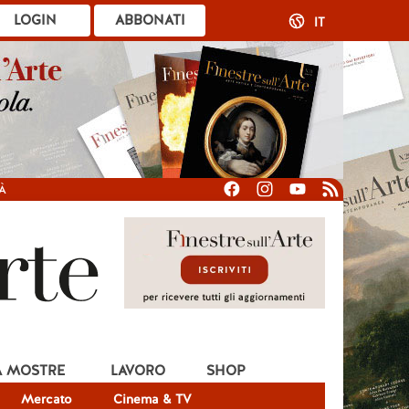
LOGIN
ABBONATI
IT
À
A MOSTRE
LAVORO
SHOP
Mercato
Cinema & TV