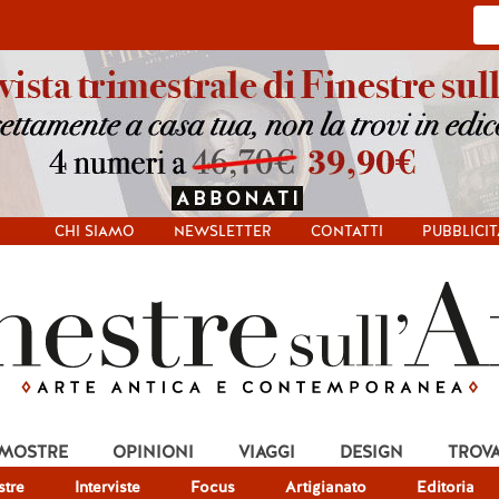
CHI SIAMO
NEWSLETTER
CONTATTI
PUBBLICIT
 MOSTRE
OPINIONI
VIAGGI
DESIGN
TROV
tre
Interviste
Focus
Artigianato
Editoria