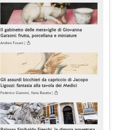
Il gabinetto delle meraviglie di Giovanna
Garzoni: frutta, porcellana e miniature
Andrea Fusani |
Gli assurdi bicchieri da capriccio di Jacopo
Ligozzi: fantasia alla tavola dei Medici
Federico Giannini, Ilaria Baratta |
Palazzo Sinibaldo Fieschi, la dimora progettata