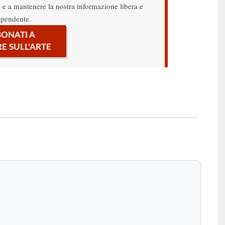
re e a mantenere la nostra informazione libera e
ipendente.
ONATI A
RE SULL'ARTE