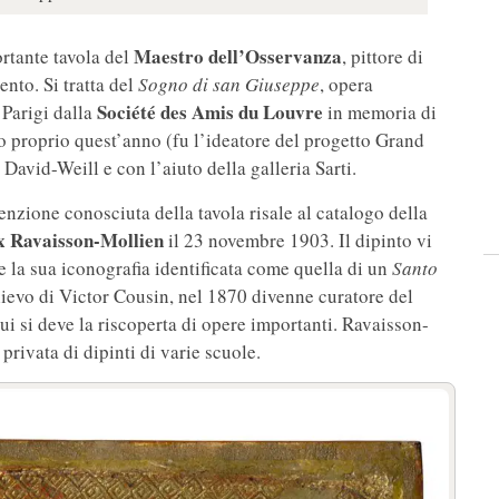
Maestro dell’Osservanza
rtante tavola del
, pittore di
nto. Si tratta del
Sogno di san Giuseppe
, opera
Société des Amis du Louvre
 Parigi dalla
in memoria di
o proprio quest’anno (fu l’ideatore del progetto Grand
David-Weill e con l’aiuto della galleria Sarti.
menzione conosciuta della tavola risale al catalogo della
x Ravaisson-Mollien
il 23 novembre 1903. Il dipinto vi
e la sua iconografia identificata come quella di un
Santo
lievo di Victor Cousin, nel 1870 divenne curatore del
ui si deve la riscoperta di opere importanti. Ravaisson-
rivata di dipinti di varie scuole.