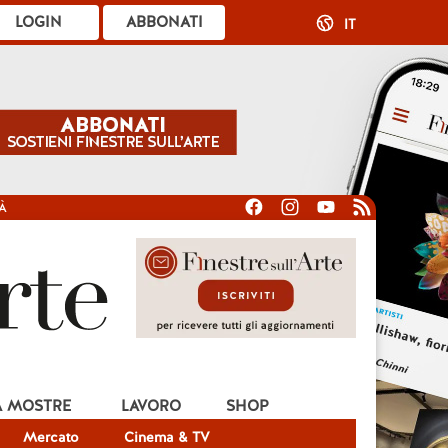
LOGIN
ABBONATI
IT
À
A MOSTRE
LAVORO
SHOP
Mercato
Cinema & TV