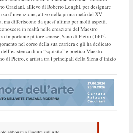
o Graziani, allievo di Roberto Longhi, per designare
orza d’invenzione, attivo nella prima metà del XV
a, ma differiscono da quest’ultimo per molti aspetti.
conoscere in realtà nelle creazioni del Maestro
tro importante pittore senese, Sano di Pietro (1405-
gomento nel corso della sua carriera e gli ha dedicato
i dell’esistenza di un “squisito” e poetico Maestro
 di Pietro, e artista tra i principali della Siena d’inizio
colo abbonati a Finestre sull'Arte.