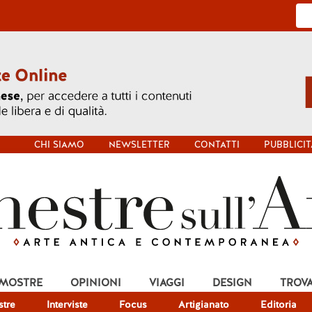
CHI SIAMO
NEWSLETTER
CONTATTI
PUBBLICIT
 MOSTRE
OPINIONI
VIAGGI
DESIGN
TROV
tre
Interviste
Focus
Artigianato
Editoria