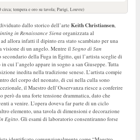
circa; tempera e oro su tavola; Parigi, Louvre)
Keith Christiansen
ndividuato dallo storico dell’arte
,
inting in Renaissance Siena
organizzata al
 allora infatti il dipinto era stato scambiato per una
a visione di un angelo. Mentre il
Sogno di San
econdario della Fuga in Egitto, qui l’artista sceglie di
o in cui l’angelo appare in sogno a san Giuseppe. Tutta
sizione inedita nella tradizione senese. L’artista compie
centro del corpo del neonato, di cui nella culla sono
ccezionale, il Maestro dell’Osservanza riesce a conferire
to però da una forte tensione drammatica, dato che
nti a venire. L’opera doveva far parte di un ciclo
altro elemento, una tavola di dimensioni e decorazione
in Egitto
. Gli esami di laboratorio consentiranno forse
artista identificato convenzionalmente come “Maestro