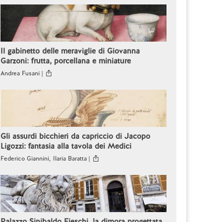
Il gabinetto delle meraviglie di Giovanna
Garzoni: frutta, porcellana e miniature
Andrea Fusani |
Gli assurdi bicchieri da capriccio di Jacopo
Ligozzi: fantasia alla tavola dei Medici
Federico Giannini, Ilaria Baratta |
Palazzo Sinibaldo Fieschi, la dimora progettata