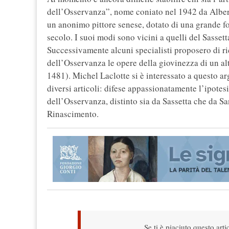
dell’Osservanza”, nome coniato nel 1942 da Albert
un anonimo pittore senese, dotato di una grande f
secolo. I suoi modi sono vicini a quelli del Sassett
Successivamente alcuni specialisti proposero di ri
dell’Osservanza le opere della giovinezza di un al
1481). Michel Laclotte si è interessato a questo ar
diversi articoli: difese appassionatamente l’ipotes
dell’Osservanza, distinto sia da Sassetta che da Sano
Rinascimento.
Se ti è piaciuto questo arti