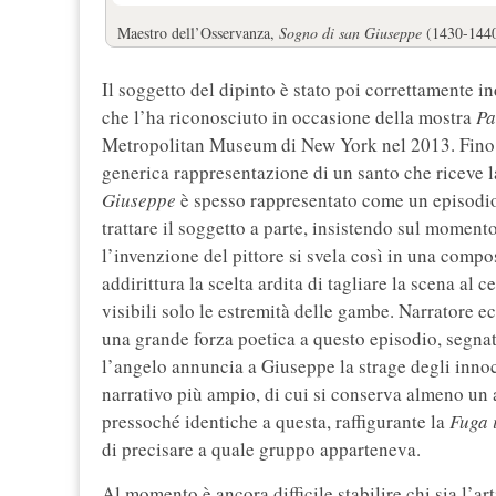
Maestro dell’Osservanza,
Sogno di san Giuseppe
(1430-1440 
Il soggetto del dipinto è stato poi correttamente i
che l’ha riconosciuto in occasione della mostra
Pa
Metropolitan Museum di New York nel 2013. Fino ad
generica rappresentazione di un santo che riceve l
Giuseppe
è spesso rappresentato come un episodio s
trattare il soggetto a parte, insistendo sul moment
l’invenzione del pittore si svela così in una compo
addirittura la scelta ardita di tagliare la scena al 
visibili solo le estremità delle gambe. Narratore e
una grande forza poetica a questo episodio, segna
l’angelo annuncia a Giuseppe la strage degli innoce
narrativo più ampio, di cui si conserva almeno un 
pressoché identiche a questa, raffigurante la
Fuga 
di precisare a quale gruppo apparteneva.
Al momento è ancora difficile stabilire chi sia l’