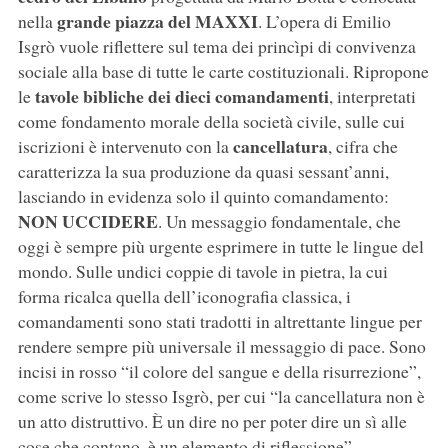
grande piazza del MAXXI
nella
. L’opera di Emilio
Isgrò vuole riflettere sul tema dei princìpi di convivenza
sociale alla base di tutte le carte costituzionali. Ripropone
tavole bibliche dei dieci comandamenti
le
, interpretati
come fondamento morale della società civile, sulle cui
cancellatura
iscrizioni è intervenuto con la
, cifra che
caratterizza la sua produzione da quasi sessant’anni,
lasciando in evidenza solo il quinto comandamento:
NON UCCIDERE
. Un messaggio fondamentale, che
oggi è sempre più urgente esprimere in tutte le lingue del
mondo. Sulle undici coppie di tavole in pietra, la cui
forma ricalca quella dell’iconografia classica, i
comandamenti sono stati tradotti in altrettante lingue per
rendere sempre più universale il messaggio di pace. Sono
incisi in rosso “il colore del sangue e della risurrezione”,
come scrive lo stesso Isgrò, per cui “la cancellatura non è
un atto distruttivo. È un dire no per poter dire un sì alle
cose che contano, è un elemento di riflessione”.