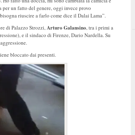
o. Ho fatto una doccia, mi sono cambiata la camicia e
a per un fatto del genere, oggi invece provo
bisogna riuscire a farlo come dice il Dalai Lama”.
Arturo Galansino
tore di Palazzo Strozzi,
, tra i primi a
essione), e il sindaco di Firenze, Dario Nardella. Su
l’aggressione.
iene bloccato dai presenti.