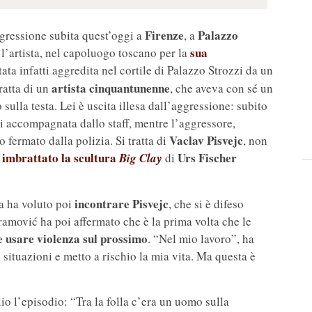
Firenze
Palazzo
gressione subita quest’oggi a
, a
sua
l’artista, nel capoluogo toscano per la
ata infatti aggredita nel cortile di Palazzo Strozzi da un
artista cinquantunenne
tratta di un
, che aveva con sé un
sulla testa. Lei è uscita illesa dall’aggressione: subito
zi accompagnata dallo staff, mentre l’aggressore,
Vaclav Pisvejc
fermato dalla polizia. Si tratta di
, non
imbrattato la scultura
Urs Fischer
a
Big Clay
di
incontrare Pisvejc
a ha voluto poi
, che si è difeso
ramović ha poi affermato che è la prima volta che le
e usare violenza sul prossimo
. “Nel mio lavoro”, ha
situazioni e metto a rischio la mia vita. Ma questa è
o l’episodio: “Tra la folla c’era un uomo sulla