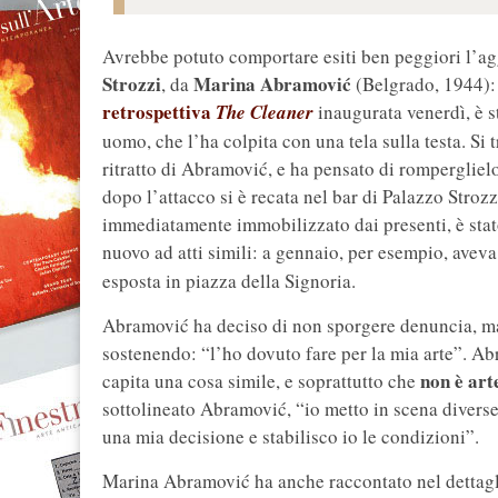
Avrebbe potuto comportare esiti ben peggiori l’ag
Strozzi
Marina Abramović
, da
(Belgrado, 1944): 
retrospettiva
The Cleaner
inaugurata venerdì, è st
uomo, che l’ha colpita con una tela sulla testa. Si 
ritratto di Abramović, e ha pensato di romperglielo 
dopo l’attacco si è recata nel bar di Palazzo Stroz
immediatamente immobilizzato dai presenti, è stato 
nuovo ad atti simili: a gennaio, per esempio, avev
esposta in piazza della Signoria.
Abramović ha deciso di non sporgere denuncia, m
sostenendo: “l’ho dovuto fare per la mia arte”. Ab
non è art
capita una cosa simile, e soprattutto che
sottolineato Abramović, “io metto in scena diverse 
una mia decisione e stabilisco io le condizioni”.
Marina Abramović ha anche raccontato nel dettagli