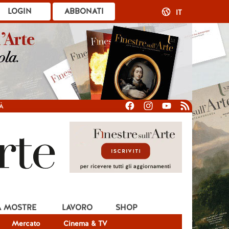
LOGIN
ABBONATI
IT
À
A MOSTRE
LAVORO
SHOP
Mercato
Cinema & TV