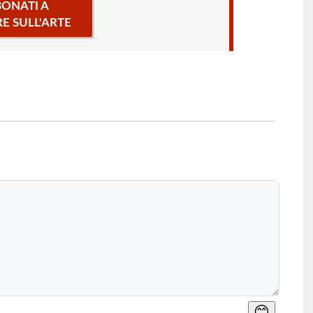
ONATI A
RE SULL'ARTE
😊