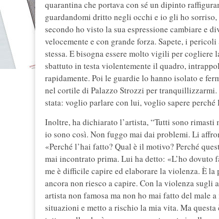
quarantina che portava con sé un dipinto raffiguran
guardandomi dritto negli occhi e io gli ho sorriso
secondo ho visto la sua espressione cambiare e di
velocemente e con grande forza. Sapete, i pericol
stessa. E bisogna essere molto vigili per cogliere la
sbattuto in testa violentemente il quadro, intrapp
rapidamente. Poi le guardie lo hanno isolato e ferma
nel cortile di Palazzo Strozzi per tranquillizzarm
stata: voglio parlare con lui, voglio sapere perché
Inoltre, ha dichiarato l’artista, “Tutti sono rimast
io sono così. Non fuggo mai dai problemi. Li affro
«Perché l’hai fatto? Qual è il motivo? Perché ques
mai incontrato prima. Lui ha detto: «L’ho dovuto far
me è difficile capire ed elaborare la violenza. È l
ancora non riesco a capire. Con la violenza sugli a
artista non famosa ma non ho mai fatto del male a 
situazioni e metto a rischio la mia vita. Ma questa