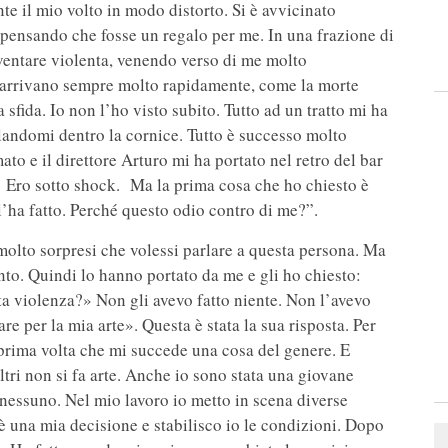
te il mio volto in modo distorto. Si è avvicinato
, pensando che fosse un regalo per me. In una frazione di
ventare violenta, venendo verso di me molto
i arrivano sempre molto rapidamente, come la morte
 sfida. Io non l’ho visto subito. Tutto ad un tratto mi ha
olandomi dentro la cornice. Tutto è successo molto
to e il direttore Arturo mi ha portato nel retro del bar
i. Ero sotto shock. Ma la prima cosa che ho chiesto è
 l’ha fatto. Perché questo odio contro di me?”.
i molto sorpresi che volessi parlare a questa persona. Ma
nto. Quindi lo hanno portato da me e gli ho chiesto:
ta violenza?» Non gli avevo fatto niente. Non l’avevo
e per la mia arte». Questa è stata la sua risposta. Per
a prima volta che mi succede una cosa del genere. E
ltri non si fa arte. Anche io sono stata una giovane
nessuno. Nel mio lavoro io metto in scena diverse
 è una mia decisione e stabilisco io le condizioni. Dopo