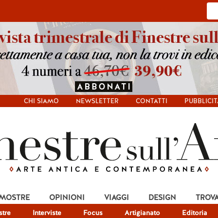
CHI SIAMO
NEWSLETTER
CONTATTI
PUBBLICIT
 MOSTRE
OPINIONI
VIAGGI
DESIGN
TROV
tre
Interviste
Focus
Artigianato
Editoria