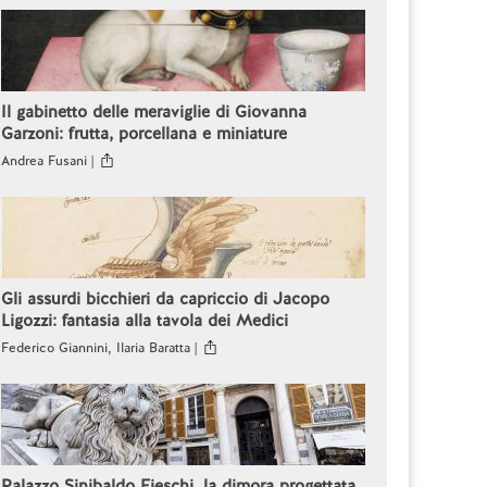
Il gabinetto delle meraviglie di Giovanna
Garzoni: frutta, porcellana e miniature
Andrea Fusani |
Gli assurdi bicchieri da capriccio di Jacopo
Ligozzi: fantasia alla tavola dei Medici
Federico Giannini, Ilaria Baratta |
Palazzo Sinibaldo Fieschi, la dimora progettata