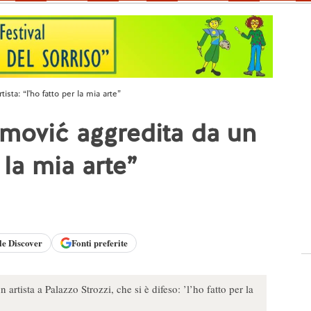
sta: “l'ho fatto per la mia arte”
mović aggredita da un
r la mia arte”
le
Discover
Fonti preferite
rtista a Palazzo Strozzi, che si è difeso: ’l’ho fatto per la