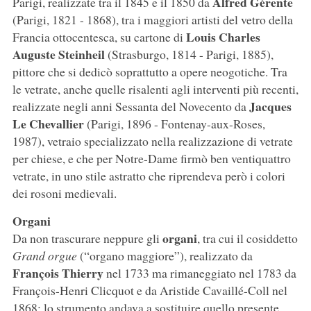
Alfred Gérente
Parigi, realizzate tra il 1845 e il 1850 da
(Parigi, 1821 - 1868), tra i maggiori artisti del vetro della
Louis Charles
Francia ottocentesca, su cartone di
Auguste Steinheil
(Strasburgo, 1814 - Parigi, 1885),
pittore che si dedicò soprattutto a opere neogotiche. Tra
le vetrate, anche quelle risalenti agli interventi più recenti,
Jacques
realizzate negli anni Sessanta del Novecento da
Le Chevallier
(Parigi, 1896 - Fontenay-aux-Roses,
1987), vetraio specializzato nella realizzazione di vetrate
per chiese, e che per Notre-Dame firmò ben ventiquattro
vetrate, in uno stile astratto che riprendeva però i colori
dei rosoni medievali.
Organi
organi
Da non trascurare neppure gli
, tra cui il cosiddetto
Grand orgue
(“organo maggiore”), realizzato da
François Thierry
nel 1733 ma rimaneggiato nel 1783 da
François-Henri Clicquot e da Aristide Cavaillé-Coll nel
1868: lo strumento andava a sostituire quello presente