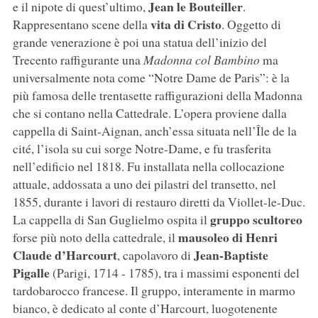
Jean le Bouteiller
e il nipote di quest’ultimo,
.
vita di Cristo
Rappresentano scene della
. Oggetto di
grande venerazione è poi una statua dell’inizio del
Trecento raffigurante una
Madonna col Bambino
ma
universalmente nota come “Notre Dame de Paris”: è la
più famosa delle trentasette raffigurazioni della Madonna
che si contano nella Cattedrale. L’opera proviene dalla
cappella di Saint-Aignan, anch’essa situata nell’Île de la
cité, l’isola su cui sorge Notre-Dame, e fu trasferita
nell’edificio nel 1818. Fu installata nella collocazione
attuale, addossata a uno dei pilastri del transetto, nel
1855, durante i lavori di restauro diretti da Viollet-le-Duc.
gruppo scultoreo
La cappella di San Guglielmo ospita il
mausoleo di Henri
forse più noto della cattedrale, il
Claude d’Harcourt
Jean-Baptiste
, capolavoro di
Pigalle
(Parigi, 1714 - 1785), tra i massimi esponenti del
tardobarocco francese. Il gruppo, interamente in marmo
bianco, è dedicato al conte d’Harcourt, luogotenente