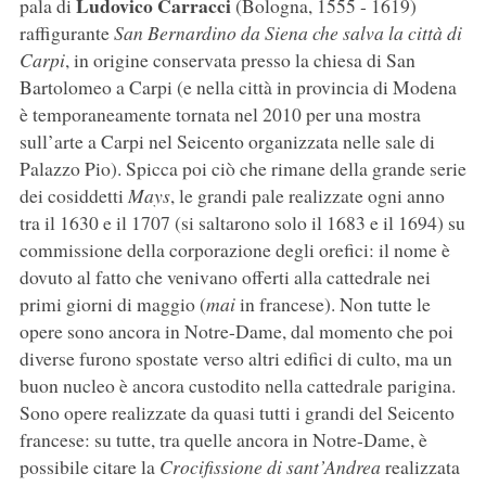
Ludovico Carracci
pala di
(Bologna, 1555 - 1619)
raffigurante
San Bernardino da Siena che salva la città di
Carpi
, in origine conservata presso la chiesa di San
Bartolomeo a Carpi (e nella città in provincia di Modena
è temporaneamente tornata nel 2010 per una mostra
sull’arte a Carpi nel Seicento organizzata nelle sale di
Palazzo Pio). Spicca poi ciò che rimane della grande serie
dei cosiddetti
Mays
, le grandi pale realizzate ogni anno
tra il 1630 e il 1707 (si saltarono solo il 1683 e il 1694) su
commissione della corporazione degli orefici: il nome è
dovuto al fatto che venivano offerti alla cattedrale nei
primi giorni di maggio (
mai
in francese). Non tutte le
opere sono ancora in Notre-Dame, dal momento che poi
diverse furono spostate verso altri edifici di culto, ma un
buon nucleo è ancora custodito nella cattedrale parigina.
Sono opere realizzate da quasi tutti i grandi del Seicento
francese: su tutte, tra quelle ancora in Notre-Dame, è
possibile citare la
Crocifissione di sant’Andrea
realizzata